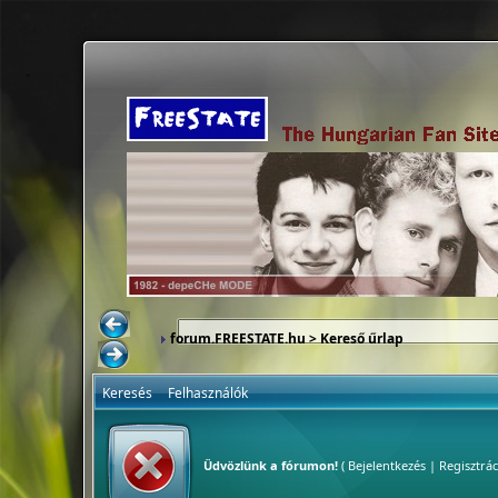
forum.FREESTATE.hu
> Kereső űrlap
Keresés
Felhasználók
Üdvözlünk a fórumon!
(
Bejelentkezés
|
Regisztrác