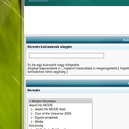
Kul
Keresés kulcsszavak alapján
Írj be egy kulcsszót vagy kifejezést
(logikai kapcsolatok (+,-,'valami') használata is megengedett)
[
Fejlet
kereséshez némi segítség
]
Keresés