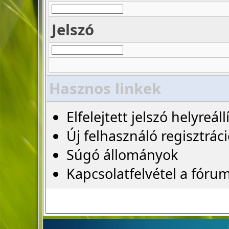
Jelszó
Hasznos linkek
Elfelejtett jelszó helyreáll
Új felhasználó regisztrác
Súgó állományok
Kapcsolatfelvétel a fóru