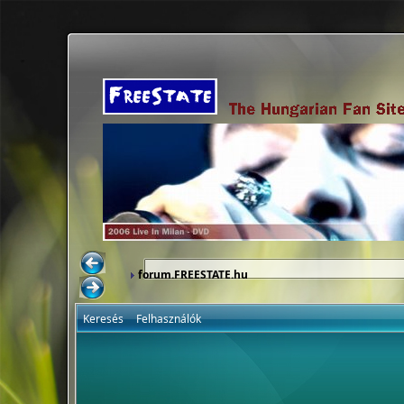
forum.FREESTATE.hu
Keresés
Felhasználók