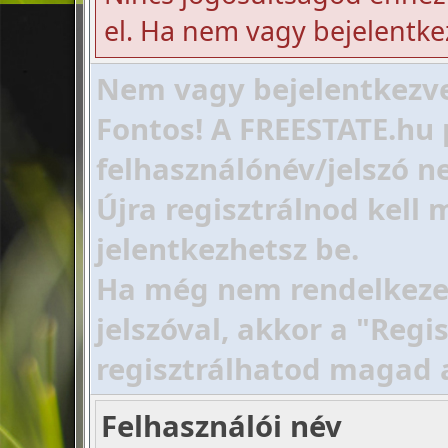
el. Ha nem vagy bejelentke
Nem vagy bejelentkezve!
Fontos! A FREESTATE.hu 
felhasználónév/jelszó ne
Újra regisztrálnod kell
jelentkezhetsz be.
Ha még nem rendelkezel 
jelszóval, akkor a "Regi
regisztrálhatod magad 
Felhasználói név