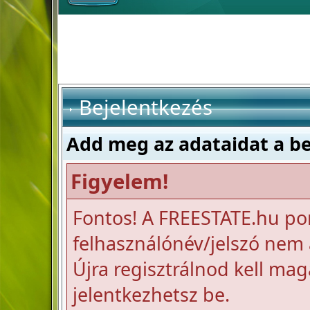
Bejelentkezés
Add meg az adataidat a b
Figyelem!
Fontos! A FREESTATE.hu po
felhasználónév/jelszó nem a
Újra regisztrálnod kell mag
jelentkezhetsz be.