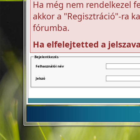
Ha még nem rendelkezel fel
akkor a "Regisztráció"-ra k
fórumba.
Ha elfelejtetted a jelszav
Bejelentkezés
Felhasználói név
Jelszó