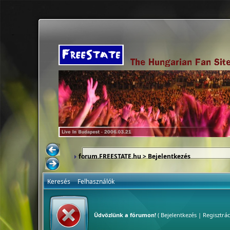
forum.FREESTATE.hu
> Bejelentkezés
Keresés
Felhasználók
Üdvözlünk a fórumon!
(
Bejelentkezés
|
Regisztrác