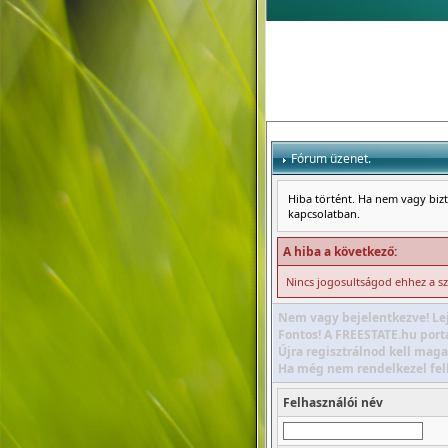
Fórum üzenet.
Hiba történt. Ha nem vagy bizto
kapcsolatban.
A hiba a következő:
Nincs jogosultságod ehhez a s
Nem vagy bejelentkezve! Lej
Fontos! A FREESTATE.hu portá
Újra regisztrálnod kell maga
Ha még nem rendelkezel felha
Felhasználói név