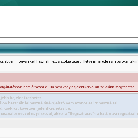
s abban, hogyan kell használni ezt a szolgáltatást, illetve ismeretlen a hiba oka, teki
zolgáltatáshoz, nem érheted el. Ha nem vagy bejelentkezve, akkor alább megteheted.
jebb bejelentkezhetsz.
lon használt felhasználónév/jelszó nem azonos az itt használtal.
d, csak azt követően jelentkezhetsz be.
sználói névvel és jelszóval, akkor a "Regisztráció"-ra kattintva regisztr