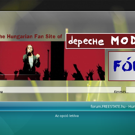
hu
forum.FREESTATE.hu - H
Az opció letilva