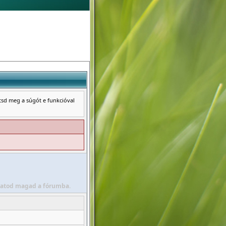
ntsd meg a súgót e funkcióval
álhatod magad a fórumba.