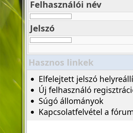
Felhasználói név
Jelszó
Hasznos linkek
Elfelejtett jelszó helyreáll
Új felhasználó regisztrác
Súgó állományok
Kapcsolatfelvétel a fóru