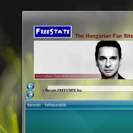
forum.FREESTATE.hu
Keresés
Felhasználók