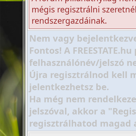
mégis regisztrálni szeretnél
rendszergazdáinak.
Nem vagy bejelentkezve!
Fontos! A FREESTATE.hu 
felhasználónév/jelszó ne
Újra regisztrálnod kell
jelentkezhetsz be.
Ha még nem rendelkezel 
jelszóval, akkor a "Regi
regisztrálhatod magad 