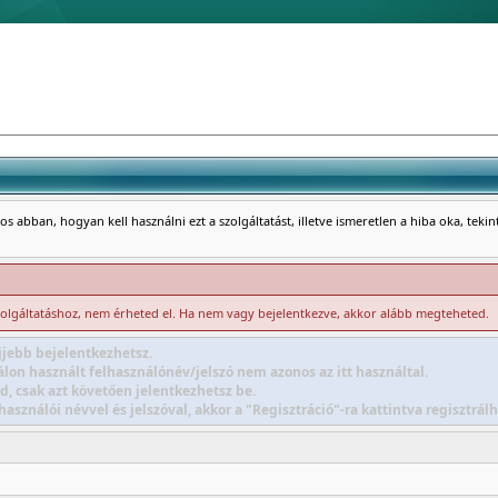
s abban, hogyan kell használni ezt a szolgáltatást, illetve ismeretlen a hiba oka, teki
zolgáltatáshoz, nem érheted el. Ha nem vagy bejelentkezve, akkor alább megteheted.
jebb bejelentkezhetsz.
lon használt felhasználónév/jelszó nem azonos az itt használtal.
d, csak azt követően jelentkezhetsz be.
sználói névvel és jelszóval, akkor a "Regisztráció"-ra kattintva regisztr