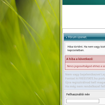
Fórum üzenet.
Hiba történt. Ha nem vagy bizto
kapcsolatban.
A hiba a következő:
Nincs jogosultságod ehhez a s
Nem vagy bejelentkezve! Lej
Fontos! A FREESTATE.hu portá
Újra regisztrálnod kell maga
Ha még nem rendelkezel felha
Felhasználói név