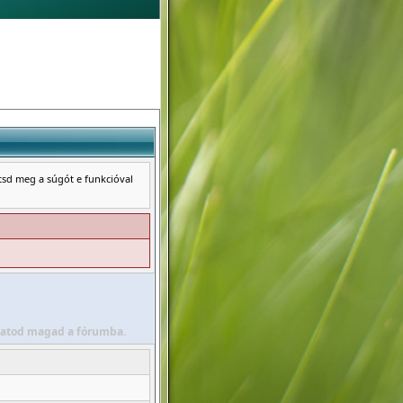
ntsd meg a súgót e funkcióval
álhatod magad a fórumba.