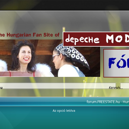
hu
forum.FREESTATE.hu - H
Az opció letilva