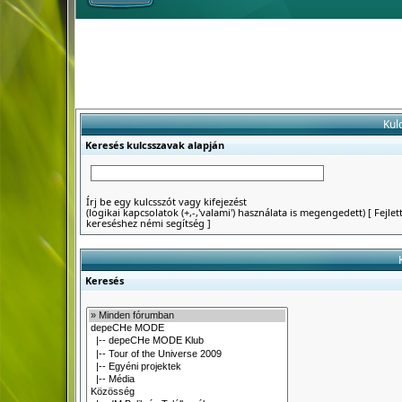
Kul
Keresés kulcsszavak alapján
Írj be egy kulcsszót vagy kifejezést
(logikai kapcsolatok (+,-,'valami') használata is megengedett)
[
Fejlet
kereséshez némi segítség
]
Keresés