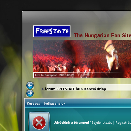
forum.FREESTATE.hu
> Kereső űrlap
Keresés
Felhasználók
Üdvözlünk a fórumon!
(
Bejelentkezés
|
Regisztrác