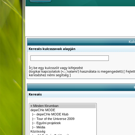
Kul
Keresés kulcsszavak alapján
Írj be egy kulcsszót vagy kifejezést
(logikai kapcsolatok (+,-,'valami') használata is megengedett)
[
Fejlet
kereséshez némi segítség
]
Keresés