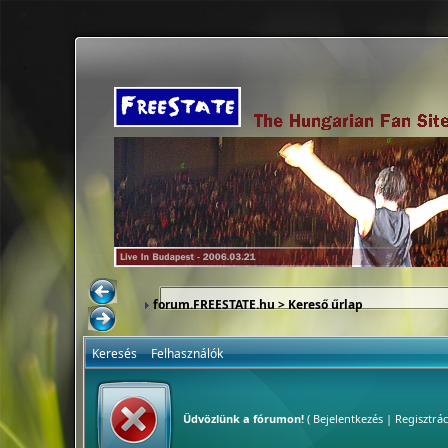
forum.FREESTATE.hu
> Kereső űrlap
Keresés
Felhasználók
Üdvözlünk a fórumon!
(
Bejelentkezés
|
Regisztrác