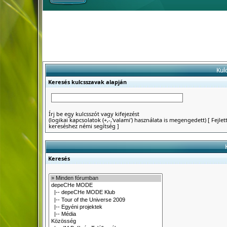
Kul
Keresés kulcsszavak alapján
Írj be egy kulcsszót vagy kifejezést
(logikai kapcsolatok (+,-,'valami') használata is megengedett)
[
Fejlet
kereséshez némi segítség
]
Keresés