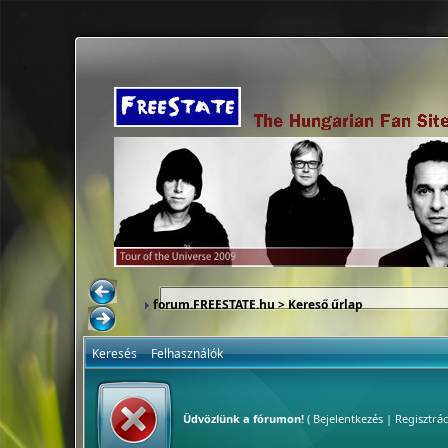
forum.FREESTATE.hu
> Kereső űrlap
Keresés
Felhasználók
Üdvözlünk a fórumon!
(
Bejelentkezés
|
Regisztrác