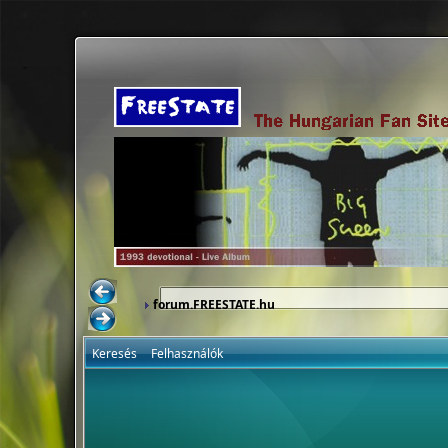
forum.FREESTATE.hu
Keresés
Felhasználók