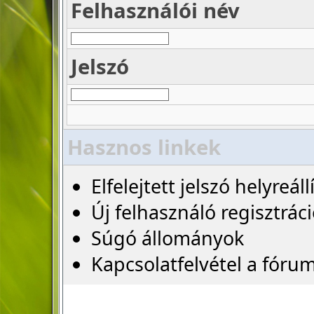
Felhasználói név
Jelszó
Hasznos linkek
Elfelejtett jelszó helyreáll
Új felhasználó regisztrác
Súgó állományok
Kapcsolatfelvétel a fóru