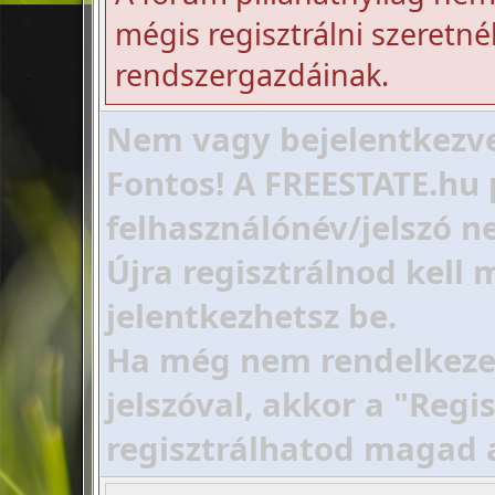
mégis regisztrálni szeretnél
rendszergazdáinak.
Nem vagy bejelentkezve!
Fontos! A FREESTATE.hu 
felhasználónév/jelszó ne
Újra regisztrálnod kell
jelentkezhetsz be.
Ha még nem rendelkezel 
jelszóval, akkor a "Regi
regisztrálhatod magad 