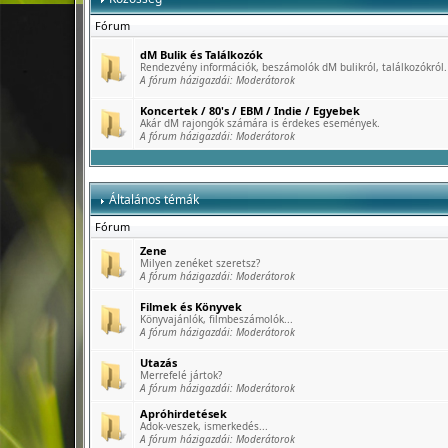
Fórum
dM Bulik és Találkozók
Rendezvény információk, beszámolók dM bulikról, találkozókról.
A fórum házigazdái:
Moderátorok
Koncertek / 80's / EBM / Indie / Egyebek
Akár dM rajongók számára is érdekes események.
A fórum házigazdái:
Moderátorok
Általános témák
Fórum
Zene
Milyen zenéket szeretsz?
A fórum házigazdái:
Moderátorok
Filmek és Könyvek
Könyvajánlók, filmbeszámolók...
A fórum házigazdái:
Moderátorok
Utazás
Merrefelé jártok?
A fórum házigazdái:
Moderátorok
Apróhirdetések
Adok-veszek, ismerkedés...
A fórum házigazdái:
Moderátorok