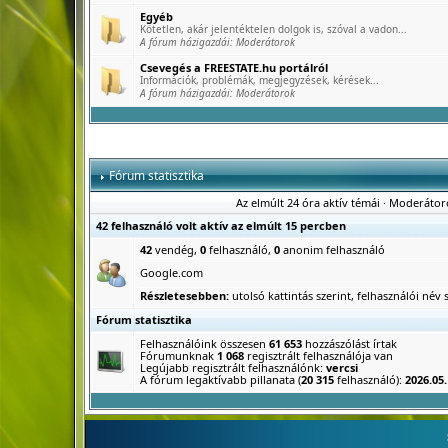
Egyéb
Kötetlen, akár jelentéktelen dolgok is, szóval a vadon...
A fórum házigazdái:
Moderátorok
Csevegés a FREESTATE.hu portálról
Információk, problémák, megjegyzések, kérések...
A fórum házigazdái:
Moderátorok
Fórum statisztika
Az elmúlt 24 óra aktív témái
·
Moderátor
42 felhasználó volt aktív az elmúlt 15 percben
42
vendég,
0
felhasználó,
0
anonim felhasználó
Google.com
Részletesebben:
utolsó kattintás szerint
,
felhasználói név s
Fórum statisztika
Felhasználóink összesen
61 653
hozzászólást írtak
Fórumunknak
1 068
regisztrált felhasználója van
Legújabb regisztrált felhasználónk:
vercsi
A fórum legaktívabb pillanata (
20 315
felhasználó):
2026.05.