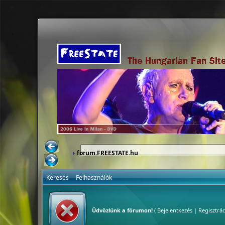
forum.FREESTATE.hu
Keresés
Felhasználók
Üdvözlünk a fórumon!
(
Bejelentkezés
|
Regisztrác