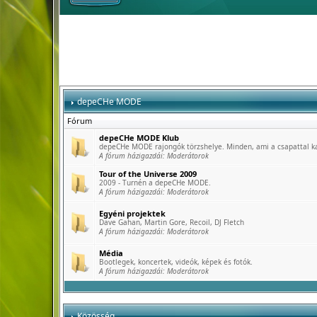
depeCHe MODE
Fórum
depeCHe MODE Klub
depeCHe MODE rajongók törzshelye. Minden, ami a csapattal k
A fórum házigazdái:
Moderátorok
Tour of the Universe 2009
2009 - Turnén a depeCHe MODE.
A fórum házigazdái:
Moderátorok
Egyéni projektek
Dave Gahan, Martin Gore, Recoil, DJ Fletch
A fórum házigazdái:
Moderátorok
Média
Bootlegek, koncertek, videók, képek és fotók.
A fórum házigazdái:
Moderátorok
Közösség