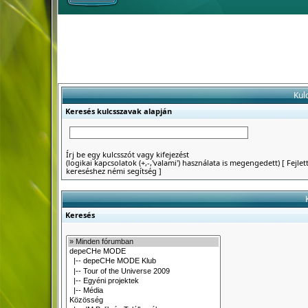
Kul
Keresés kulcsszavak alapján
Írj be egy kulcsszót vagy kifejezést
(logikai kapcsolatok (+,-,'valami') használata is megengedett)
[
Fejlet
kereséshez némi segítség
]
Keresés