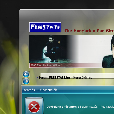
forum.FREESTATE.hu
> Kereső űrlap
Keresés
Felhasználók
Üdvözlünk a fórumon!
(
Bejelentkezés
|
Regisztrác