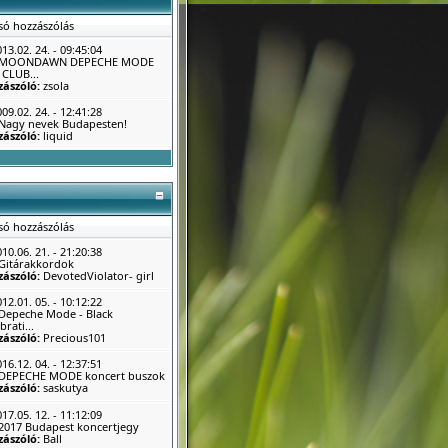
só hozzászólás
13.02. 24. - 09:45:04
MOONDAWN DEPECHE MODE
CLUB...
zászóló:
zsola
09.02. 24. - 12:41:28
Nagy nevek Budapesten!
zászóló:
liquid
só hozzászólás
10.06. 21. - 21:20:38
Gitárakkordok
zászóló:
DevotedViolator- girl
12.01. 05. - 10:12:22
Depeche Mode - Black
brati...
zászóló:
Precious101
16.12. 04. - 12:37:51
DEPECHE MODE koncert buszok
zászóló:
saskutya
17.05. 12. - 11:12:09
2017 Budapest koncertjegy
zászóló:
Ball