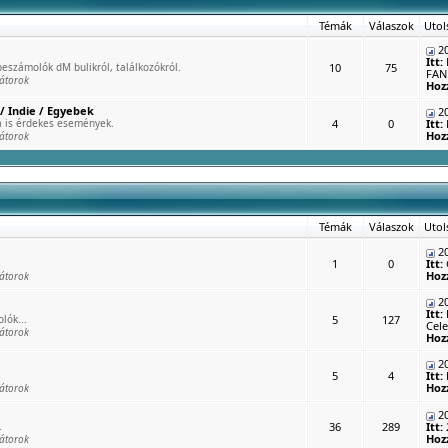
Témák
Válaszok
Utol
20
Itt:
eszámolók dM bulikról, találkozókról.
10
75
FAN 
átorok
Hoz
/ Indie / Egyebek
20
 is érdekes események.
4
0
Itt:
Hoz
átorok
Témák
Válaszok
Utol
20
1
0
Itt:
Hoz
átorok
20
Itt:
lók...
5
127
Cele
átorok
Hoz
20
5
4
Itt:
Hoz
átorok
20
.
36
289
Itt:
Hoz
átorok