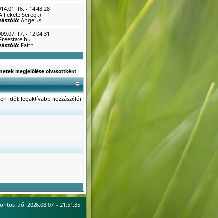
14.01. 16. - 14:48:28
A Fekete Sereg :)
zászóló:
Angelus
09.07. 17. - 12:04:31
Freestate.hu
zászóló:
Faith
netek megjelölése olvasottként
en idők legaktívabb hozzászólói
ontos idő: 2026.08.07. - 21:51:35