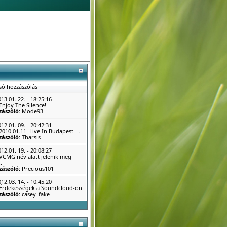
só hozzászólás
13.01. 22. - 18:25:16
Enjoy The Silence!
zászóló:
Mode93
12.01. 09. - 20:42:31
2010.01.11. Live In Budapest -...
zászóló:
Tharsis
12.01. 19. - 20:08:27
VCMG név alatt jelenik meg
.
zászóló:
Precious101
12.03. 14. - 10:45:20
Érdekességek a Soundcloud-on
zászóló:
casey_fake