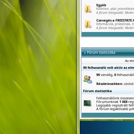
Egyéb
Kötetlen, akár jelentéktele
A fórum házigazdái:
Moder
Csevegés a FREESTATE.h
Információk, problémák, m
A fórum házigazdái:
Moder
Fórum statisztika
Az el
90 felhasználó volt aktív az el
90
vendég,
0
felhasznál
Részletesebben:
utolsó
Fórum statisztika
Felhasználóink összese
Fórumunknak
1 068
regi
Legújabb regisztrált fe
A fórum legaktívabb pill