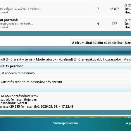
20
n dolgok is, szóval a vadon...
7
48 018
Itt:
Hoz
átorok
u portálról
20
egjegyzések, kérések...
4
177
Itt:
Hoz
átorok
A fórum által küldött sütik törlése
·
Üze
múlt 24 óra aktív témái
·
Moderátorok
·
Az elmúlt 24 óra legaktívabb hozzászólói
·
Mind
múlt 15 percben
ó,
0
anonim felhasználó
 kattintás szerint
,
felhasználói név szerint
n
61 653
hozzászólást írtak
sztrált felhasználója van
lhasználónk:
vercsi
anata (
20 315
felhasználó):
2026.05. 31. - 17:22:49
Szöveges verzió
A p