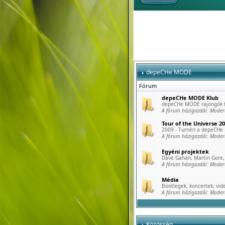
depeCHe MODE
Fórum
depeCHe MODE Klub
depeCHe MODE rajongók tö
A fórum házigazdái:
Moder
Tour of the Universe 2
2009 - Turnén a depeCHe
A fórum házigazdái:
Moder
Egyéni projektek
Dave Gahan, Martin Gore, 
A fórum házigazdái:
Moder
Média
Bootlegek, koncertek, vide
A fórum házigazdái:
Moder
Közösség