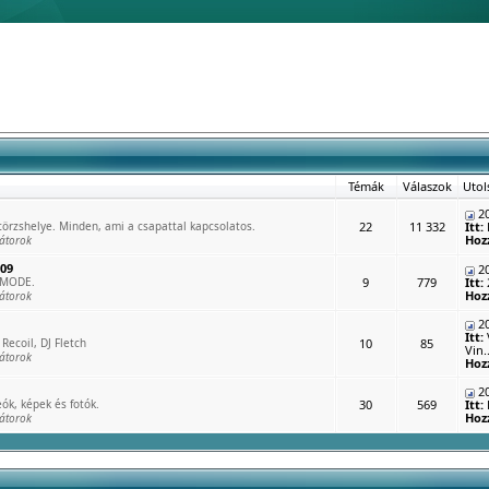
Témák
Válaszok
Utol
20
rzshelye. Minden, ami a csapattal kapcsolatos.
22
11 332
Itt:
Hoz
átorok
009
20
 MODE.
9
779
Itt:
Hoz
átorok
20
Itt:
Recoil, DJ Fletch
10
85
Vin..
átorok
Hoz
20
ók, képek és fotók.
30
569
Itt:
Hoz
átorok