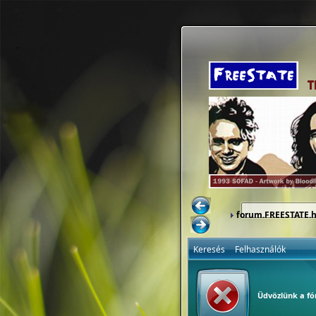
forum.FREESTATE.
Keresés
Felhasználók
Üdvözlünk a f