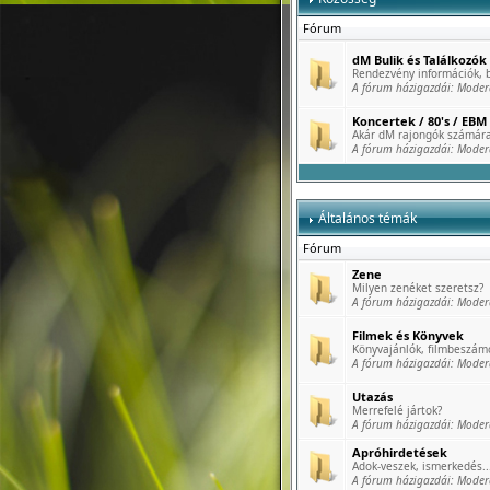
Fórum
dM Bulik és Találkozók
Rendezvény információk, b
A fórum házigazdái:
Moder
Koncertek / 80's / EBM 
Akár dM rajongók számára
A fórum házigazdái:
Moder
Általános témák
Fórum
Zene
Milyen zenéket szeretsz?
A fórum házigazdái:
Moder
Filmek és Könyvek
Könyvajánlók, filmbeszámo
A fórum házigazdái:
Moder
Utazás
Merrefelé jártok?
A fórum házigazdái:
Moder
Apróhirdetések
Adok-veszek, ismerkedés..
A fórum házigazdái:
Moder