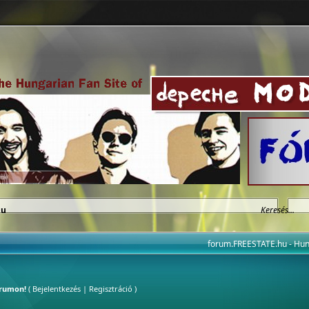
hu
forum.FREESTATE.hu - H
órumon!
(
Bejelentkezés
|
Regisztráció
)