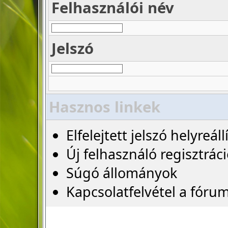
Felhasználói név
Jelszó
Hasznos linkek
Elfelejtett jelszó helyreáll
Új felhasználó regisztrác
Súgó állományok
Kapcsolatfelvétel a fóru