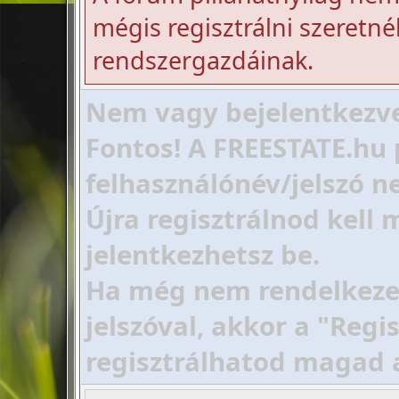
mégis regisztrálni szeretnél
rendszergazdáinak.
Nem vagy bejelentkezve!
Fontos! A FREESTATE.hu 
felhasználónév/jelszó ne
Újra regisztrálnod kell
jelentkezhetsz be.
Ha még nem rendelkezel 
jelszóval, akkor a "Regi
regisztrálhatod magad 