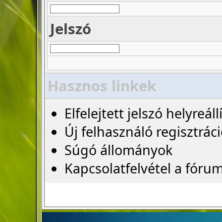
Jelszó
Hasznos linkek
Elfelejtett jelszó helyreáll
Új felhasználó regisztrác
Súgó állományok
Kapcsolatfelvétel a fóru