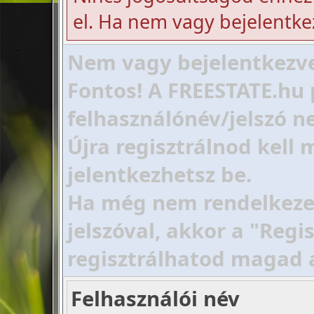
el. Ha nem vagy bejelentke
Nem vagy bejelentkezve!
Fontos! A FREESTATE.hu 
felhasználónév/jelszó ne
Újra regisztrálnod kell
jelentkezhetsz be.
Ha még nem rendelkezel 
jelszóval, akkor a "Regi
regisztrálhatod magad 
Felhasználói név