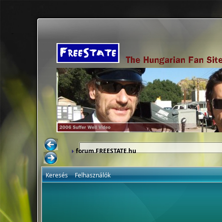
forum.FREESTATE.hu
Keresés
Felhasználók