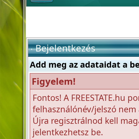
Bejelentkezés
Add meg az adataidat a b
Figyelem!
Fontos! A FREESTATE.hu po
felhasználónév/jelszó nem a
Újra regisztrálnod kell mag
jelentkezhetsz be.