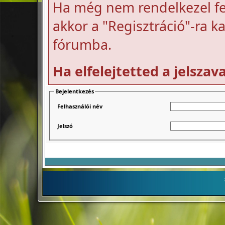
Ha még nem rendelkezel fel
akkor a "Regisztráció"-ra k
fórumba.
Ha elfelejtetted a jelszav
Bejelentkezés
Felhasználói név
Jelszó