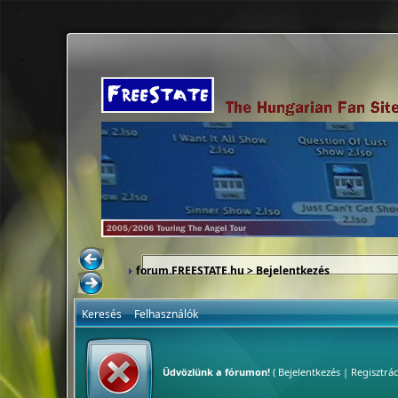
forum.FREESTATE.hu
> Bejelentkezés
Keresés
Felhasználók
Üdvözlünk a fórumon!
(
Bejelentkezés
|
Regisztrác