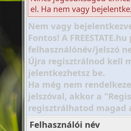
el. Ha nem vagy bejelentke
Nem vagy bejelentkezve!
Fontos! A FREESTATE.hu 
felhasználónév/jelszó ne
Újra regisztrálnod kell
jelentkezhetsz be.
Ha még nem rendelkezel 
jelszóval, akkor a "Regi
regisztrálhatod magad 
Felhasználói név