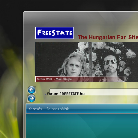
forum.FREESTATE.hu
Keresés
Felhasználók