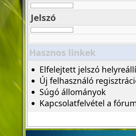
Jelszó
Hasznos linkek
Elfelejtett jelszó helyreáll
Új felhasználó regisztrác
Súgó állományok
Kapcsolatfelvétel a fóru