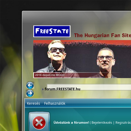
forum.FREESTATE.hu
Keresés
Felhasználók
Üdvözlünk a fórumon!
(
Bejelentkezés
|
Regisztrác