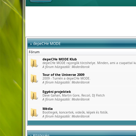
depeCHe MODE
Fórum
depeCHe MODE Klub
depeCHe MODE rajongók törzshelye. Minden, ami a csapattal k
A fórum házigazdái:
Moderátorok
Tour of the Universe 2009
2009 - Turnén a depeCHe MODE.
A fórum házigazdái:
Moderátorok
Egyéni projektek
Dave Gahan, Martin Gore, Recoil, DJ Fletch
A fórum házigazdái:
Moderátorok
Média
Bootlegek, koncertek, videók, képek és fotók.
A fórum házigazdái:
Moderátorok
Közösség