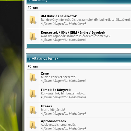
Fórum
dM Bulik és Találkozók
Rendezvény információk, beszámolók dM bulikról, találkozókról.
A fórum házigazdái:
Moderátorok
Koncertek / 80's / EBM / Indie / Egyebek
Akár dM rajongók számára is érdekes események.
A fórum házigazdái:
Moderátorok
Általános témák
Fórum
Zene
Milyen zenéket szeretsz?
A fórum házigazdái:
Moderátorok
Filmek és Könyvek
Könyvajánlók, filmbeszámolók...
A fórum házigazdái:
Moderátorok
Utazás
Merrefelé jártok?
A fórum házigazdái:
Moderátorok
Apróhirdetések
Adok-veszek, ismerkedés...
A fórum házigazdái:
Moderátorok