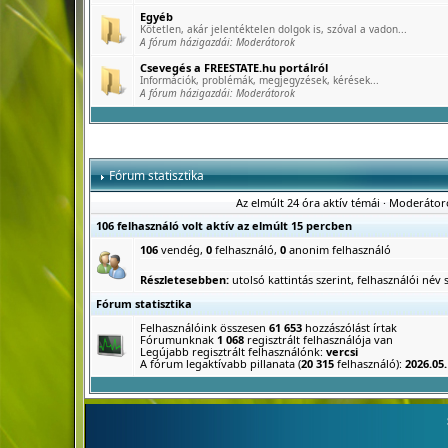
Egyéb
Kötetlen, akár jelentéktelen dolgok is, szóval a vadon...
A fórum házigazdái:
Moderátorok
Csevegés a FREESTATE.hu portálról
Információk, problémák, megjegyzések, kérések...
A fórum házigazdái:
Moderátorok
Fórum statisztika
Az elmúlt 24 óra aktív témái
·
Moderátor
106 felhasználó volt aktív az elmúlt 15 percben
106
vendég,
0
felhasználó,
0
anonim felhasználó
Részletesebben:
utolsó kattintás szerint
,
felhasználói név s
Fórum statisztika
Felhasználóink összesen
61 653
hozzászólást írtak
Fórumunknak
1 068
regisztrált felhasználója van
Legújabb regisztrált felhasználónk:
vercsi
A fórum legaktívabb pillanata (
20 315
felhasználó):
2026.05.