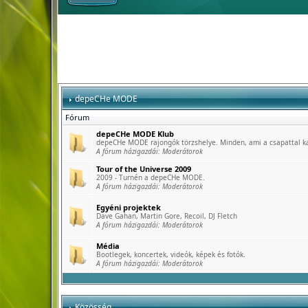
depeCHe MODE
Fórum
depeCHe MODE Klub
depeCHe MODE rajongók törzshelye. Minden, ami a csapattal k
A fórum házigazdái:
Moderátorok
Tour of the Universe 2009
2009 - Turnén a depeCHe MODE.
A fórum házigazdái:
Moderátorok
Egyéni projektek
Dave Gahan, Martin Gore, Recoil, DJ Fletch
A fórum házigazdái:
Moderátorok
Média
Bootlegek, koncertek, videók, képek és fotók.
A fórum házigazdái:
Moderátorok
Közösség