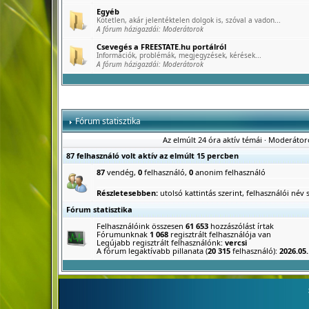
Egyéb
Kötetlen, akár jelentéktelen dolgok is, szóval a vadon...
A fórum házigazdái:
Moderátorok
Csevegés a FREESTATE.hu portálról
Információk, problémák, megjegyzések, kérések...
A fórum házigazdái:
Moderátorok
Fórum statisztika
Az elmúlt 24 óra aktív témái
·
Moderátor
87 felhasználó volt aktív az elmúlt 15 percben
87
vendég,
0
felhasználó,
0
anonim felhasználó
Részletesebben:
utolsó kattintás szerint
,
felhasználói név s
Fórum statisztika
Felhasználóink összesen
61 653
hozzászólást írtak
Fórumunknak
1 068
regisztrált felhasználója van
Legújabb regisztrált felhasználónk:
vercsi
A fórum legaktívabb pillanata (
20 315
felhasználó):
2026.05.