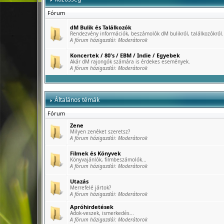
Fórum
dM Bulik és Találkozók
Rendezvény információk, beszámolók dM bulikról, találkozókról.
A fórum házigazdái:
Moderátorok
Koncertek / 80's / EBM / Indie / Egyebek
Akár dM rajongók számára is érdekes események.
A fórum házigazdái:
Moderátorok
Általános témák
Fórum
Zene
Milyen zenéket szeretsz?
A fórum házigazdái:
Moderátorok
Filmek és Könyvek
Könyvajánlók, filmbeszámolók...
A fórum házigazdái:
Moderátorok
Utazás
Merrefelé jártok?
A fórum házigazdái:
Moderátorok
Apróhirdetések
Adok-veszek, ismerkedés...
A fórum házigazdái:
Moderátorok