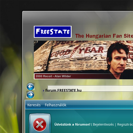
forum.FREESTATE.hu
Keresés
Felhasználók
Üdvözlünk a fórumon!
(
Bejelentkezés
|
Regisztrác