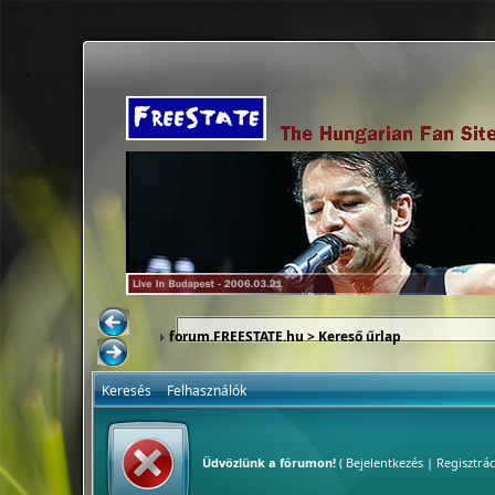
forum.FREESTATE.hu
> Kereső űrlap
Keresés
Felhasználók
Üdvözlünk a fórumon!
(
Bejelentkezés
|
Regisztrác