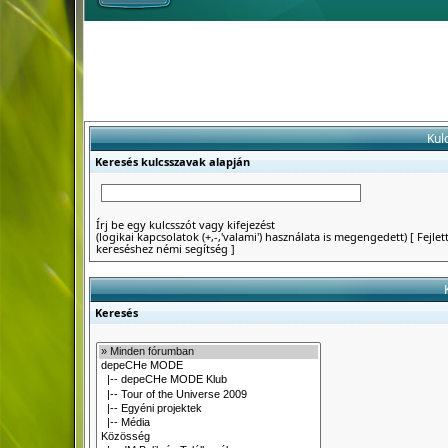
Kul
Keresés kulcsszavak alapján
Írj be egy kulcsszót vagy kifejezést
(logikai kapcsolatok (+,-,'valami') használata is megengedett)
[
Fejlet
kereséshez némi segítség
]
Keresés