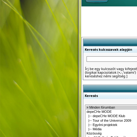
Keresés kulcsszavak alapján
Írj be egy kulcsszót vagy kifejezé
(logikai kapcsolatok (+,-,'valami
kereséshez némi segítség
]
Keresés