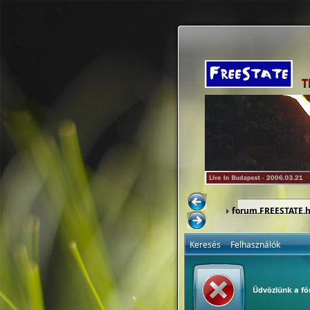
forum.FREESTATE.
Keresés
Felhasználók
Üdvözlünk a f