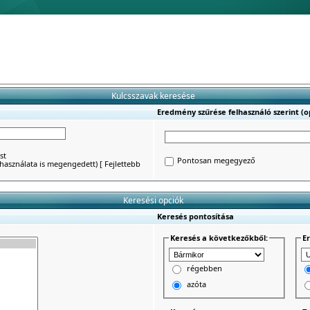
Kulcsszavak keresése
Eredmény szűrése felhasználó szerint (op
st
Pontosan megegyező
') használata is megengedett)
[
Fejlettebb
Keresési opciók
Keresés pontosítása
Keresés a következőkből:
E
régebben
azóta