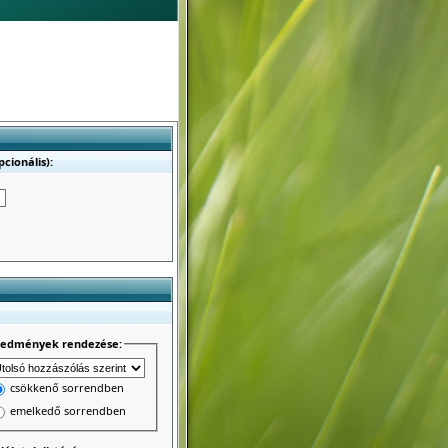
cionális):
redmények rendezése:
csökkenő sorrendben
emelkedő sorrendben