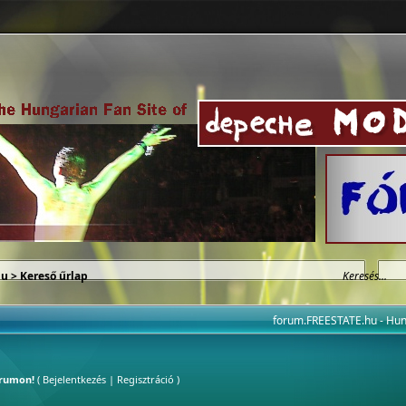
hu
> Kereső űrlap
forum.FREESTATE.hu - H
órumon!
(
Bejelentkezés
|
Regisztráció
)