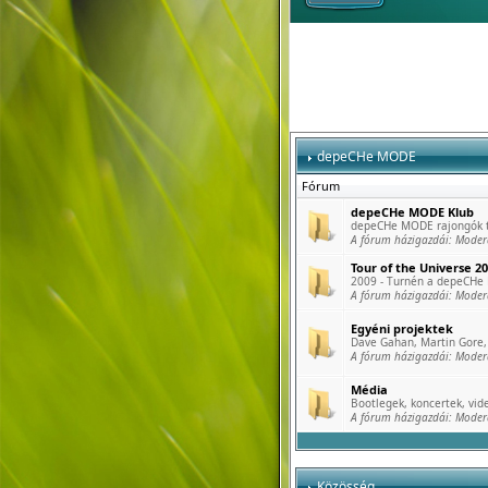
depeCHe MODE
Fórum
depeCHe MODE Klub
depeCHe MODE rajongók tö
A fórum házigazdái:
Moder
Tour of the Universe 2
2009 - Turnén a depeCHe
A fórum házigazdái:
Moder
Egyéni projektek
Dave Gahan, Martin Gore, 
A fórum házigazdái:
Moder
Média
Bootlegek, koncertek, vide
A fórum házigazdái:
Moder
Közösség