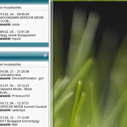
só hozzászólás
13.02. 24. - 09:45:04
MOONDAWN DEPECHE MODE
CLUB...
zászóló:
zsola
09.02. 24. - 12:41:28
Nagy nevek Budapesten!
zászóló:
liquid
só hozzászólás
10.06. 21. - 21:20:38
Gitárakkordok
zászóló:
DevotedViolator- girl
12.01. 05. - 10:12:22
Depeche Mode - Black
brati...
zászóló:
Precious101
16.12. 04. - 12:37:51
DEPECHE MODE koncert buszok
zászóló:
saskutya
17.05. 12. - 11:12:09
2017 Budapest koncertjegy
zászóló:
Ball