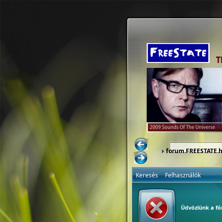
forum.FREESTATE.
Keresés
Felhasználók
Üdvözlünk a f