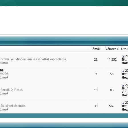
Témák
Válaszok
Utol
20
rzshelye. Minden, ami a csapattal kapcsolatos.
22
11 332
Itt:
Hoz
átorok
009
20
 MODE.
9
779
Itt:
Hoz
átorok
20
Itt:
Recoil, DJ Fletch
10
85
Vin..
átorok
Hoz
20
ók, képek és fotók.
30
569
Itt:
Hoz
átorok