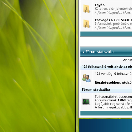
Egyéb
Kötetlen, akár jelentéktele
A fórum házigazdái:
Moder
Csevegés a FREESTATE.h
Információk, problémák, m
A fórum házigazdái:
Moder
Fórum statisztika
Az el
124 felhasználó volt aktív az e
124
vendég,
0
felhaszná
Részletesebben:
utolsó
Fórum statisztika
Felhasználóink összese
Fórumunknak
1 068
regi
Legújabb regisztrált fe
A fórum legaktívabb pill