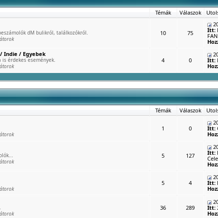
Témák
Válaszok
Utol
20
Itt:
eszámolók dM bulikról, találkozókról.
10
75
FAN 
átorok
Hoz
/ Indie / Egyebek
20
 is érdekes események.
4
0
Itt:
Hoz
átorok
Témák
Válaszok
Utol
20
1
0
Itt:
Hoz
átorok
20
Itt:
lók...
5
127
Cele
átorok
Hoz
20
5
4
Itt:
Hoz
átorok
20
.
36
289
Itt:
Hoz
átorok