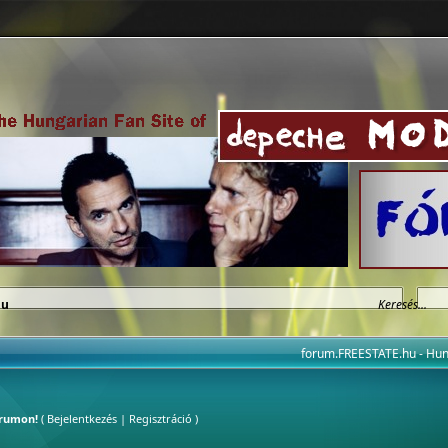
hu
forum.FREESTATE.hu - H
órumon!
(
Bejelentkezés
|
Regisztráció
)