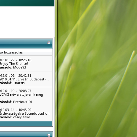
só hozzászólás
13.01. 22. - 18:25:16
Enjoy The Silence!
zászóló:
Mode93
12.01. 09. - 20:42:31
2010.01.11. Live In Budapest -...
zászóló:
Tharsis
12.01. 19. - 20:08:27
VCMG név alatt jelenik meg
.
zászóló:
Precious101
12.03. 14. - 10:45:20
Érdekességek a Soundcloud-on
zászóló:
casey_fake