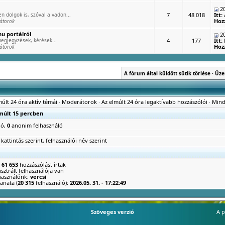
20
n dolgok is, szóval a vadon...
7
48 018
Itt:
Hoz
átorok
u portálról
20
egjegyzések, kérések...
4
177
Itt:
Hoz
átorok
A fórum által küldött sütik törlése
·
Üze
múlt 24 óra aktív témái
·
Moderátorok
·
Az elmúlt 24 óra legaktívabb hozzászólói
·
Mind
lmúlt 15 percben
ló,
0
anonim felhasználó
 kattintás szerint
,
felhasználói név szerint
n
61 653
hozzászólást írtak
sztrált felhasználója van
lhasználónk:
vercsi
anata (
20 315
felhasználó):
2026.05. 31. - 17:22:49
Szöveges verzió
A p