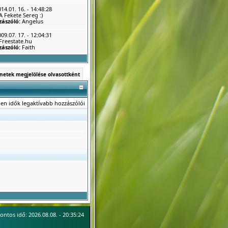
14.01. 16. - 14:48:28
A Fekete Sereg :)
zászóló:
Angelus
09.07. 17. - 12:04:31
Freestate.hu
zászóló:
Faith
netek megjelölése olvasottként
en idők legaktívabb hozzászólói
ontos idő: 2026.08.08. - 20:35:24