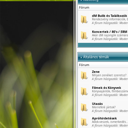
Fórum
dM Bulik és Találkozók
Rendezvény információk, b
A fórum házigazdái:
Moder
Koncertek / 80's / EBM 
Akár dM rajongók számára
A fórum házigazdái:
Moder
Általános témák
Fórum
Zene
Milyen zenéket szeretsz?
A fórum házigazdái:
Moder
Filmek és Könyvek
Könyvajánlók, filmbeszámo
A fórum házigazdái:
Moder
Utazás
Merrefelé jártok?
A fórum házigazdái:
Moder
Apróhirdetések
Adok-veszek, ismerkedés..
A fórum házigazdái:
Moder