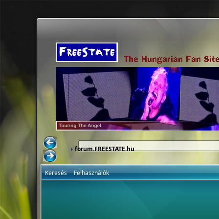
forum.FREESTATE.hu
Keresés
Felhasználók