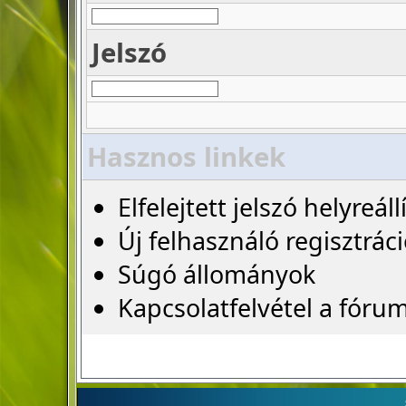
Jelszó
Hasznos linkek
Elfelejtett jelszó helyreáll
Új felhasználó regisztrác
Súgó állományok
Kapcsolatfelvétel a fóru