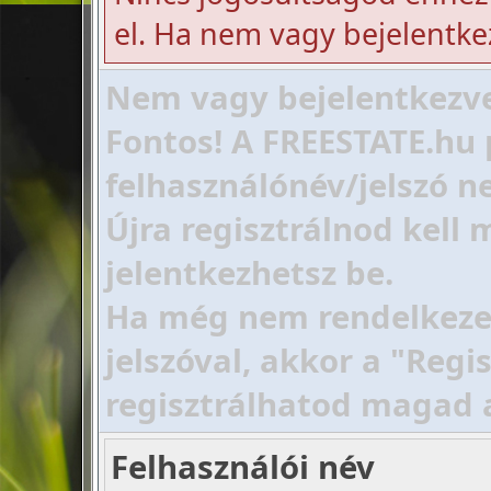
el. Ha nem vagy bejelentke
Nem vagy bejelentkezve!
Fontos! A FREESTATE.hu 
felhasználónév/jelszó ne
Újra regisztrálnod kell
jelentkezhetsz be.
Ha még nem rendelkezel 
jelszóval, akkor a "Regi
regisztrálhatod magad 
Felhasználói név