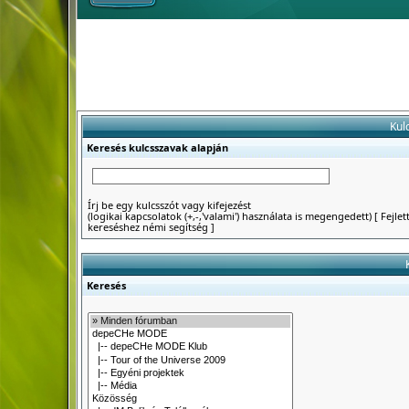
Kul
Keresés kulcsszavak alapján
Írj be egy kulcsszót vagy kifejezést
(logikai kapcsolatok (+,-,'valami') használata is megengedett)
[
Fejlet
kereséshez némi segítség
]
Keresés