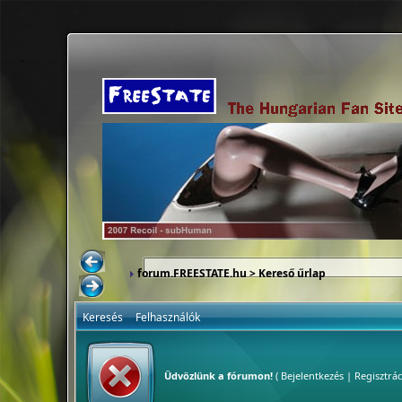
forum.FREESTATE.hu
> Kereső űrlap
Keresés
Felhasználók
Üdvözlünk a fórumon!
(
Bejelentkezés
|
Regisztrác