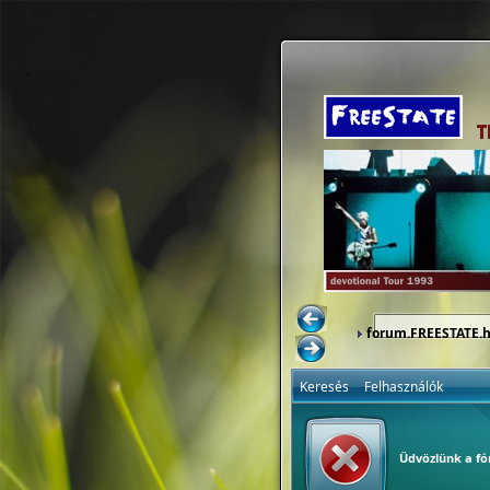
forum.FREESTATE.
Keresés
Felhasználók
Üdvözlünk a f