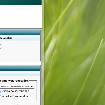
cionális):
redmények rendezése:
csökkenő sorrendben
emelkedő sorrendben