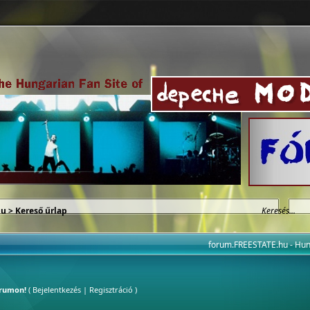
hu
> Kereső űrlap
forum.FREESTATE.hu - H
órumon!
(
Bejelentkezés
|
Regisztráció
)