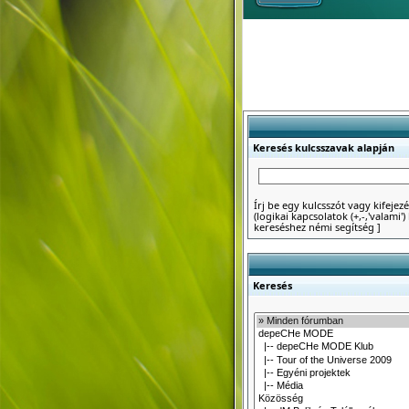
Keresés kulcsszavak alapján
Írj be egy kulcsszót vagy kifejezé
(logikai kapcsolatok (+,-,'valami
kereséshez némi segítség
]
Keresés