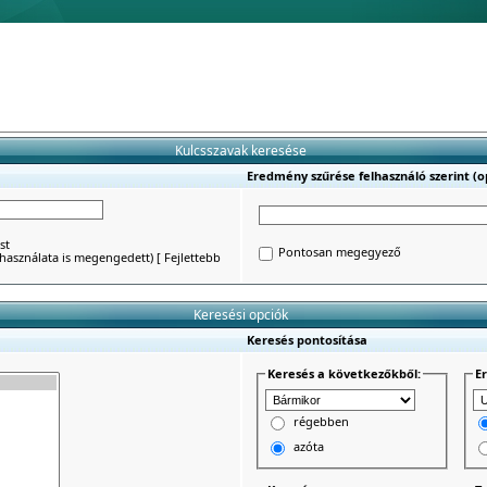
Kulcsszavak keresése
Eredmény szűrése felhasználó szerint (op
st
Pontosan megegyező
') használata is megengedett)
[
Fejlettebb
Keresési opciók
Keresés pontosítása
Keresés a következőkből:
E
régebben
azóta