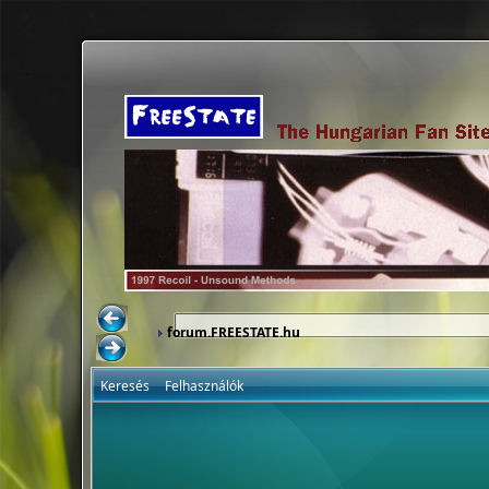
forum.FREESTATE.hu
Keresés
Felhasználók