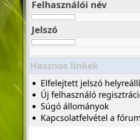
Felhasználói név
Jelszó
Hasznos linkek
Elfelejtett jelszó helyreáll
Új felhasználó regisztrác
Súgó állományok
Kapcsolatfelvétel a fóru