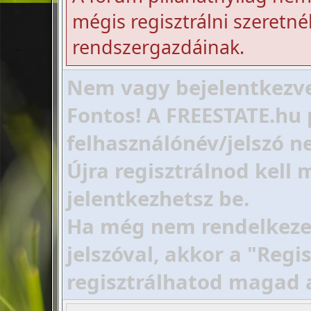
mégis regisztrálni szeretnél
rendszergazdáinak.
Nem vagy bejelentkezve!
Fontos! A FREESTATE.hu 
felhasználónév/jelszó ne
Újra regisztrálnod kell
jelentkezhetsz be.
Ha még nem rendelkezel 
jelszóval, akkor a "Regi
regisztrálhatod magad 