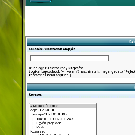
Kul
Keresés kulcsszavak alapján
Írj be egy kulcsszót vagy kifejezést
(logikai kapcsolatok (+,-,'valami') használata is megengedett)
[
Fejlet
kereséshez némi segítség
]
Keresés