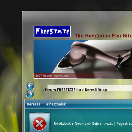
forum.FREESTATE.hu
> Kereső űrlap
Keresés
Felhasználók
Üdvözlünk a fórumon!
(
Bejelentkezés
|
Regisztrác