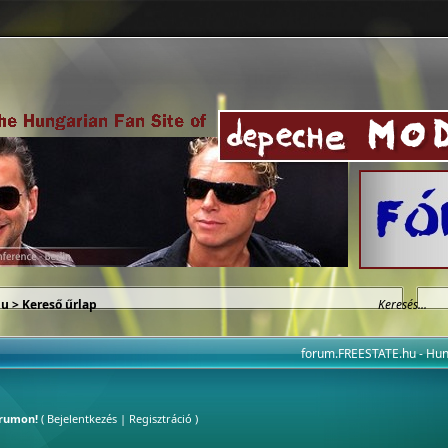
hu
> Kereső űrlap
forum.FREESTATE.hu - H
órumon!
(
Bejelentkezés
|
Regisztráció
)