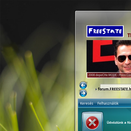
forum.FREESTATE.
Keresés
Felhasználók
Üdvözlünk a f