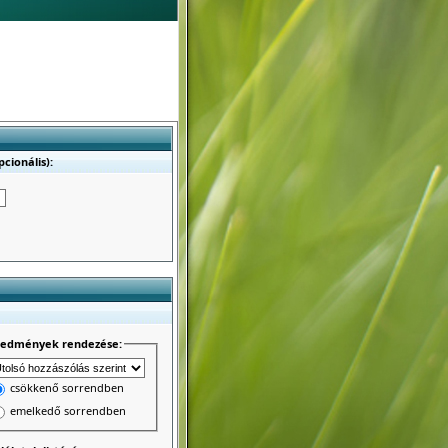
cionális):
redmények rendezése:
csökkenő sorrendben
emelkedő sorrendben