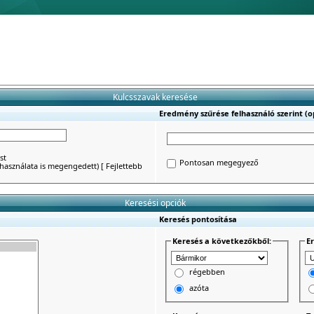
Kulcsszavak keresése
Eredmény szűrése felhasználó szerint (op
st
Pontosan megegyező
') használata is megengedett)
[
Fejlettebb
Keresési opciók
Keresés pontosítása
Keresés a következőkből:
E
régebben
azóta