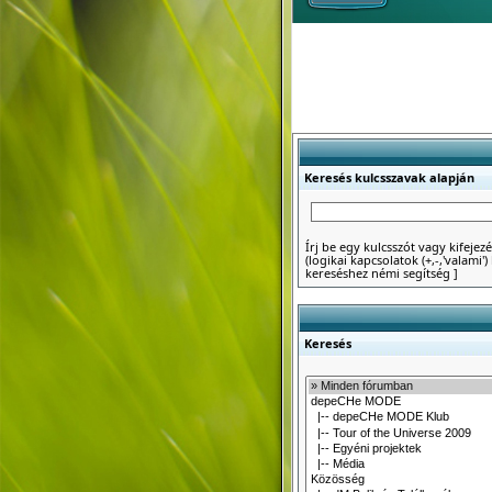
Keresés kulcsszavak alapján
Írj be egy kulcsszót vagy kifejezé
(logikai kapcsolatok (+,-,'valami
kereséshez némi segítség
]
Keresés