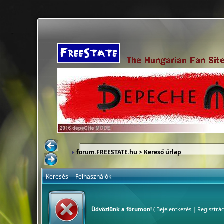
forum.FREESTATE.hu
> Kereső űrlap
Keresés
Felhasználók
Üdvözlünk a fórumon!
(
Bejelentkezés
|
Regisztrác