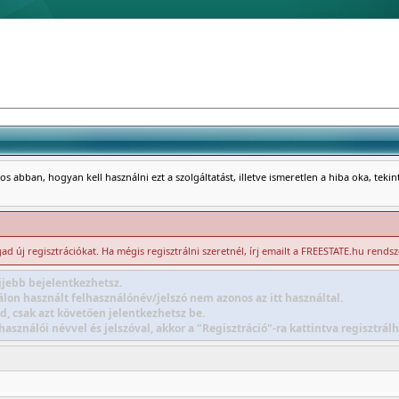
s abban, hogyan kell használni ezt a szolgáltatást, illetve ismeretlen a hiba oka, teki
d új regisztrációkat. Ha mégis regisztrálni szeretnél, írj emailt a FREESTATE.hu rends
jebb bejelentkezhetsz.
lon használt felhasználónév/jelszó nem azonos az itt használtal.
d, csak azt követően jelentkezhetsz be.
sználói névvel és jelszóval, akkor a "Regisztráció"-ra kattintva regisztr