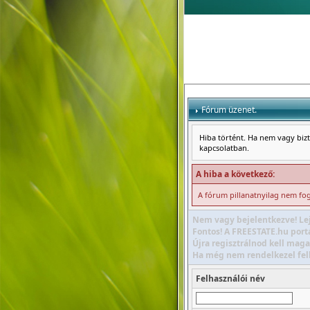
Fórum üzenet.
Hiba történt. Ha nem vagy bizto
kapcsolatban.
A hiba a következő:
A fórum pillanatnyilag nem foga
Nem vagy bejelentkezve! Lej
Fontos! A FREESTATE.hu portá
Újra regisztrálnod kell maga
Ha még nem rendelkezel felha
Felhasználói név