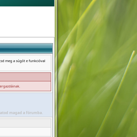
ntsd meg a súgót e funkcióval
zergazdáinak.
álhatod magad a fórumba.