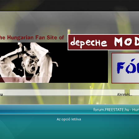
hu
forum.FREESTATE.hu - H
Az opció letilva