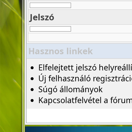
Jelszó
Hasznos linkek
Elfelejtett jelszó helyreáll
Új felhasználó regisztrác
Súgó állományok
Kapcsolatfelvétel a fóru