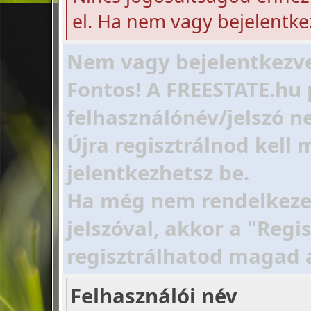
el. Ha nem vagy bejelentke
Nem vagy bejelentkezve!
Fontos! A FREESTATE.hu 
felhasználónév/jelszó ne
Újra regisztrálnod kell
jelentkezhetsz be.
Ha még nem rendelkezel 
jelszóval, akkor a "Regi
regisztrálhatod magad 
Felhasználói név