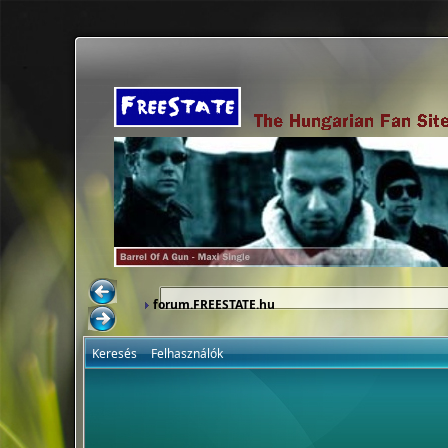
forum.FREESTATE.hu
Keresés
Felhasználók