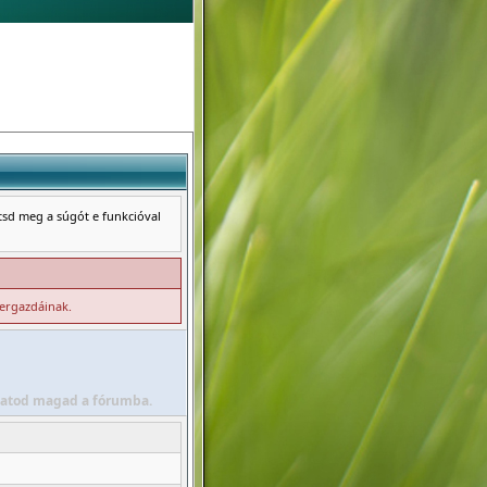
ntsd meg a súgót e funkcióval
zergazdáinak.
álhatod magad a fórumba.