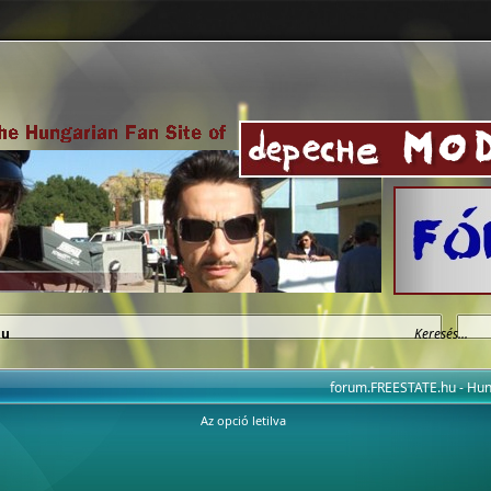
hu
forum.FREESTATE.hu - H
Az opció letilva