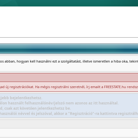
s abban, hogyan kell használni ezt a szolgáltatást, illetve ismeretlen a hiba oka, teki
d új regisztrációkat. Ha mégis regisztrálni szeretnél, írj emailt a FREESTATE.hu rends
jebb bejelentkezhetsz.
lon használt felhasználónév/jelszó nem azonos az itt használtal.
d, csak azt követően jelentkezhetsz be.
sználói névvel és jelszóval, akkor a "Regisztráció"-ra kattintva regisztr