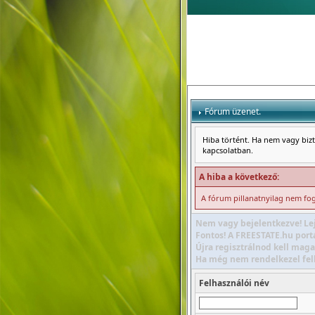
Fórum üzenet.
Hiba történt. Ha nem vagy bizto
kapcsolatban.
A hiba a következő:
A fórum pillanatnyilag nem foga
Nem vagy bejelentkezve! Lej
Fontos! A FREESTATE.hu portá
Újra regisztrálnod kell maga
Ha még nem rendelkezel felha
Felhasználói név