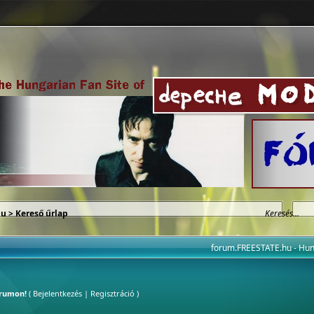
hu
> Kereső űrlap
forum.FREESTATE.hu - H
órumon!
(
Bejelentkezés
|
Regisztráció
)