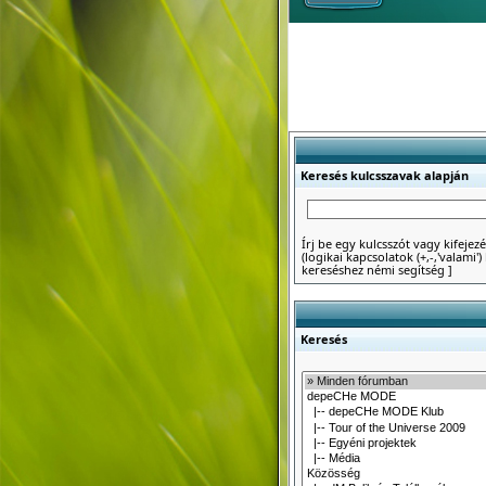
Keresés kulcsszavak alapján
Írj be egy kulcsszót vagy kifejezé
(logikai kapcsolatok (+,-,'valami
kereséshez némi segítség
]
Keresés