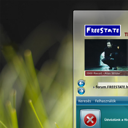
forum.FREESTATE.
Keresés
Felhasználók
Üdvözlünk a f