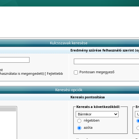
Kulcsszavak keresése
Eredmény szűrése felhasználó szerint (op
st
Pontosan megegyező
') használata is megengedett)
[
Fejlettebb
Keresési opciók
Keresés pontosítása
Keresés a következőkből:
E
régebben
azóta