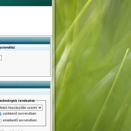
cionális):
redmények rendezése:
csökkenő sorrendben
emelkedő sorrendben