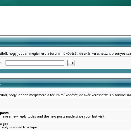
reiből, hogy jobban megismerd a fórum működését, de akár kereshetsz is bizonyos sz
ék:
l:
reiből, hogy jobban megismerd a fórum működését, de akár kereshetsz is bizonyos sz
 posts
 have a new reply today and the new posts made since your last visit.
sages
eply is added to a topic.