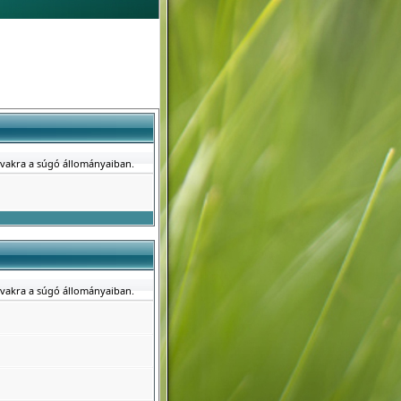
avakra a súgó állományaiban.
avakra a súgó állományaiban.