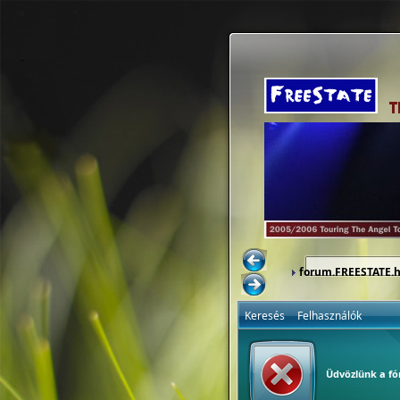
forum.FREESTATE.
Keresés
Felhasználók
Üdvözlünk a f