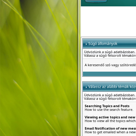
Súgó állományok
Üdvözlünk a súgó adatbázisban.
Válassz a súgó felsorolt témakö
A keresendő szó vagy szótöred
Válassz az alábbi témák közü
Üdvözlünk a súgó adatbázisban.
Válassz a súgó felsorolt témakö
Searching Topics and Posts
How to use the search feature.
Viewing active topics and new
How to view all the topics which
Email Notification of new mes
How to get emailed when a new r