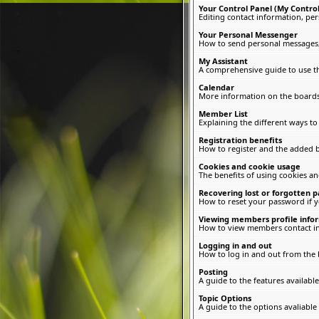
Your Control Panel (My Control
Editing contact information, per
Your Personal Messenger
How to send personal messages, 
My Assistant
A comprehensive guide to use thi
Calendar
More information on the boards
Member List
Explaining the different ways to
Registration benefits
How to register and the added b
Cookies and cookie usage
The benefits of using cookies a
Recovering lost or forgotten 
How to reset your password if yo
Viewing members profile info
How to view members contact i
Logging in and out
How to log in and out from the
Posting
A guide to the features availab
Topic Options
A guide to the options avaliable