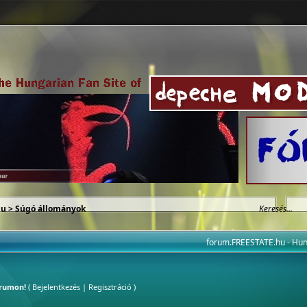
hu
> Súgó állományok
forum.FREESTATE.hu - H
órumon!
(
Bejelentkezés
|
Regisztráció
)