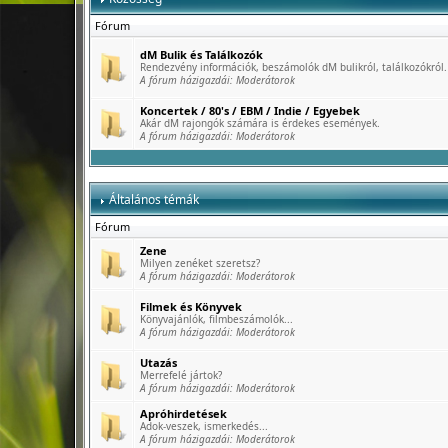
Fórum
dM Bulik és Találkozók
Rendezvény információk, beszámolók dM bulikról, találkozókról.
A fórum házigazdái:
Moderátorok
Koncertek / 80's / EBM / Indie / Egyebek
Akár dM rajongók számára is érdekes események.
A fórum házigazdái:
Moderátorok
Általános témák
Fórum
Zene
Milyen zenéket szeretsz?
A fórum házigazdái:
Moderátorok
Filmek és Könyvek
Könyvajánlók, filmbeszámolók...
A fórum házigazdái:
Moderátorok
Utazás
Merrefelé jártok?
A fórum házigazdái:
Moderátorok
Apróhirdetések
Adok-veszek, ismerkedés...
A fórum házigazdái:
Moderátorok