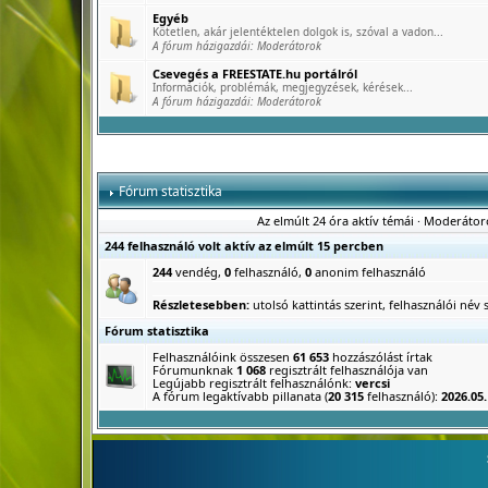
Egyéb
Kötetlen, akár jelentéktelen dolgok is, szóval a vadon...
A fórum házigazdái:
Moderátorok
Csevegés a FREESTATE.hu portálról
Információk, problémák, megjegyzések, kérések...
A fórum házigazdái:
Moderátorok
Fórum statisztika
Az elmúlt 24 óra aktív témái
·
Moderátor
244 felhasználó volt aktív az elmúlt 15 percben
244
vendég,
0
felhasználó,
0
anonim felhasználó
Részletesebben:
utolsó kattintás szerint
,
felhasználói név s
Fórum statisztika
Felhasználóink összesen
61 653
hozzászólást írtak
Fórumunknak
1 068
regisztrált felhasználója van
Legújabb regisztrált felhasználónk:
vercsi
A fórum legaktívabb pillanata (
20 315
felhasználó):
2026.05.