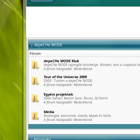
depeCHe MODE
Fórum
depeCHe MODE Klub
depeCHe MODE rajongók törzshelye. Minden, ami a csapattal k
A fórum házigazdái:
Moderátorok
Tour of the Universe 2009
2009 - Turnén a depeCHe MODE.
A fórum házigazdái:
Moderátorok
Egyéni projektek
Dave Gahan, Martin Gore, Recoil, DJ Fletch
A fórum házigazdái:
Moderátorok
Média
Bootlegek, koncertek, videók, képek és fotók.
A fórum házigazdái:
Moderátorok
Közösség