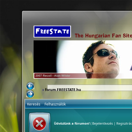
forum.FREESTATE.hu
Keresés
Felhasználók
Üdvözlünk a fórumon!
(
Bejelentkezés
|
Regisztrác