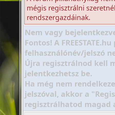
mégis regisztrálni szeretnél
rendszergazdáinak.
Nem vagy bejelentkezve!
Fontos! A FREESTATE.hu 
felhasználónév/jelszó ne
Újra regisztrálnod kell
jelentkezhetsz be.
Ha még nem rendelkezel 
jelszóval, akkor a "Regi
regisztrálhatod magad 