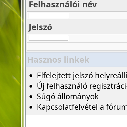
Felhasználói név
Jelszó
Hasznos linkek
Elfelejtett jelszó helyreáll
Új felhasználó regisztrác
Súgó állományok
Kapcsolatfelvétel a fóru