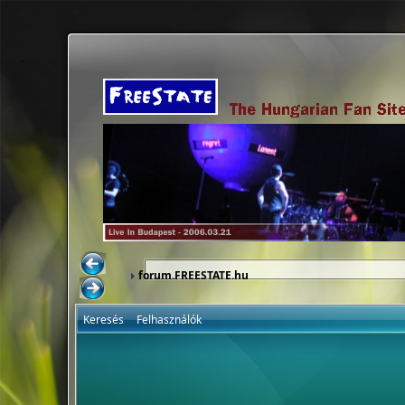
forum.FREESTATE.hu
Keresés
Felhasználók