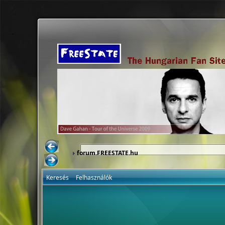
forum.FREESTATE.hu
Keresés
Felhasználók