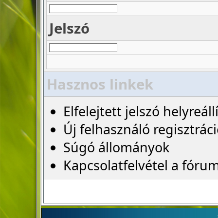
Jelszó
Hasznos linkek
Elfelejtett jelszó helyreáll
Új felhasználó regisztrác
Súgó állományok
Kapcsolatfelvétel a fóru