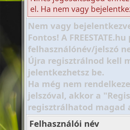
el. Ha nem vagy bejelentke
Nem vagy bejelentkezve!
Fontos! A FREESTATE.hu 
felhasználónév/jelszó ne
Újra regisztrálnod kell
jelentkezhetsz be.
Ha még nem rendelkezel 
jelszóval, akkor a "Regi
regisztrálhatod magad 
Felhasználói név