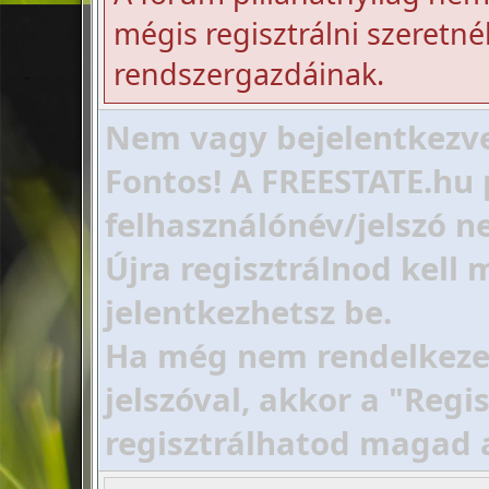
mégis regisztrálni szeretnél
rendszergazdáinak.
Nem vagy bejelentkezve!
Fontos! A FREESTATE.hu 
felhasználónév/jelszó ne
Újra regisztrálnod kell
jelentkezhetsz be.
Ha még nem rendelkezel 
jelszóval, akkor a "Regi
regisztrálhatod magad 