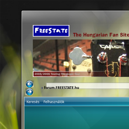
forum.FREESTATE.hu
Keresés
Felhasználók