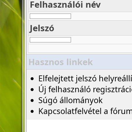
Felhasználói név
Jelszó
Hasznos linkek
Elfelejtett jelszó helyreáll
Új felhasználó regisztrác
Súgó állományok
Kapcsolatfelvétel a fóru