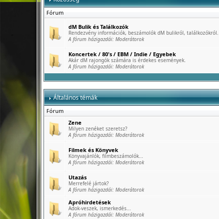
Fórum
dM Bulik és Találkozók
Rendezvény információk, beszámolók dM bulikról, találkozókról.
A fórum házigazdái:
Moderátorok
Koncertek / 80's / EBM / Indie / Egyebek
Akár dM rajongók számára is érdekes események.
A fórum házigazdái:
Moderátorok
Általános témák
Fórum
Zene
Milyen zenéket szeretsz?
A fórum házigazdái:
Moderátorok
Filmek és Könyvek
Könyvajánlók, filmbeszámolók...
A fórum házigazdái:
Moderátorok
Utazás
Merrefelé jártok?
A fórum házigazdái:
Moderátorok
Apróhirdetések
Adok-veszek, ismerkedés...
A fórum házigazdái:
Moderátorok