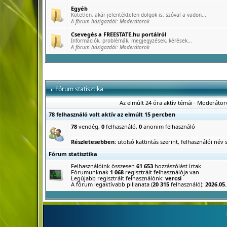
Egyéb
Kötetlen, akár jelentéktelen dolgok is, szóval a vadon...
A fórum házigazdái:
Moderátorok
Csevegés a FREESTATE.hu portálról
Információk, problémák, megjegyzések, kérések...
A fórum házigazdái:
Moderátorok
Fórum statisztika
Az elmúlt 24 óra aktív témái
·
Moderátor
78 felhasználó volt aktív az elmúlt 15 percben
78
vendég,
0
felhasználó,
0
anonim felhasználó
Részletesebben:
utolsó kattintás szerint
,
felhasználói név s
Fórum statisztika
Felhasználóink összesen
61 653
hozzászólást írtak
Fórumunknak
1 068
regisztrált felhasználója van
Legújabb regisztrált felhasználónk:
vercsi
A fórum legaktívabb pillanata (
20 315
felhasználó):
2026.05.