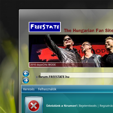
forum.FREESTATE.hu
Keresés
Felhasználók
Üdvözlünk a fórumon!
(
Bejelentkezés
|
Regisztrác