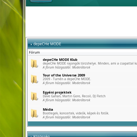
depeCHe MODE
Fórum
depeCHe MODE Klub
depeCHe MODE rajongók törzshelye. Minden, ami a csapattal k
A fórum házigazdái:
Moderátorok
Tour of the Universe 2009
2009 - Turnén a depeCHe MODE.
A fórum házigazdái:
Moderátorok
Egyéni projektek
Dave Gahan, Martin Gore, Recoil, DJ Fletch
A fórum házigazdái:
Moderátorok
Média
Bootlegek, koncertek, videók, képek és fotók.
A fórum házigazdái:
Moderátorok
Közösség