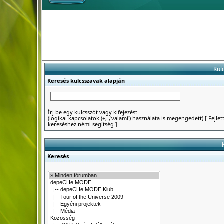
Kul
Keresés kulcsszavak alapján
Írj be egy kulcsszót vagy kifejezést
(logikai kapcsolatok (+,-,'valami') használata is megengedett)
[
Fejlet
kereséshez némi segítség
]
Keresés