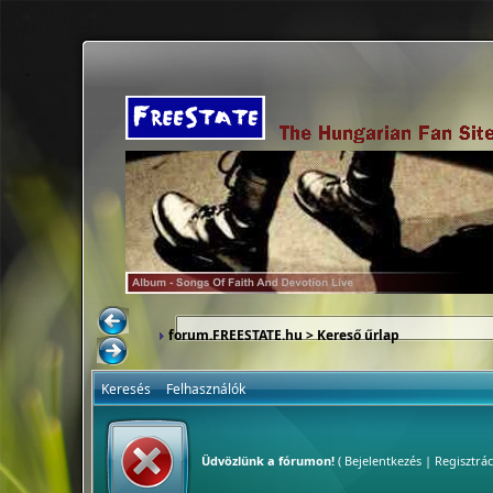
forum.FREESTATE.hu
> Kereső űrlap
Keresés
Felhasználók
Üdvözlünk a fórumon!
(
Bejelentkezés
|
Regisztrác