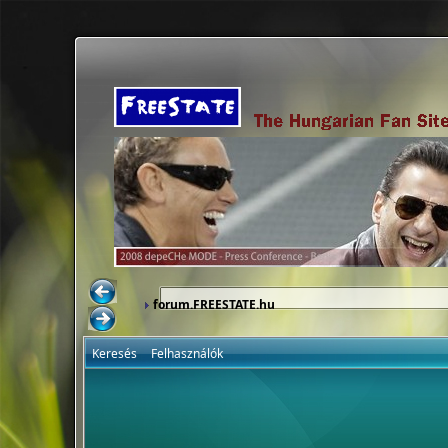
forum.FREESTATE.hu
Keresés
Felhasználók