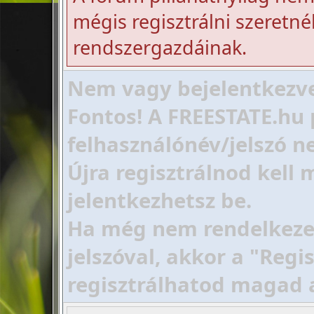
mégis regisztrálni szeretnél
rendszergazdáinak.
Nem vagy bejelentkezve!
Fontos! A FREESTATE.hu 
felhasználónév/jelszó ne
Újra regisztrálnod kell
jelentkezhetsz be.
Ha még nem rendelkezel 
jelszóval, akkor a "Regi
regisztrálhatod magad 