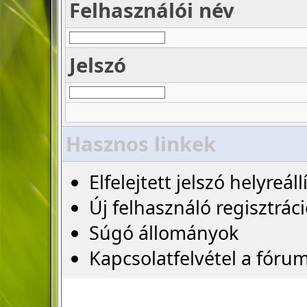
Felhasználói név
Jelszó
Hasznos linkek
Elfelejtett jelszó helyreáll
Új felhasználó regisztrác
Súgó állományok
Kapcsolatfelvétel a fóru