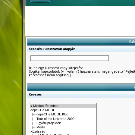
Kul
Keresés kulcsszavak alapján
Írj be egy kulcsszót vagy kifejezést
(logikai kapcsolatok (+,-,'valami') használata is megengedett)
[
Fejlet
kereséshez némi segítség
]
Keresés