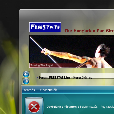
forum.FREESTATE.hu
> Kereső űrlap
Keresés
Felhasználók
Üdvözlünk a fórumon!
(
Bejelentkezés
|
Regisztrác