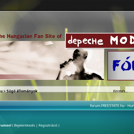
hu
> Súgó állományok
forum.FREESTATE.hu - H
órumon!
(
Bejelentkezés
|
Regisztráció
)