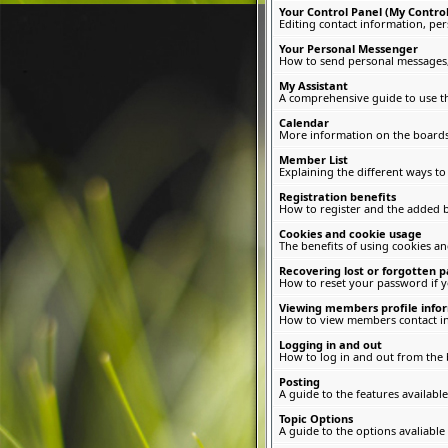
Your Control Panel (My Control
Editing contact information, per
Your Personal Messenger
How to send personal messages, 
My Assistant
A comprehensive guide to use thi
Calendar
More information on the boards
Member List
Explaining the different ways to
Registration benefits
How to register and the added b
Cookies and cookie usage
The benefits of using cookies a
Recovering lost or forgotten 
How to reset your password if yo
Viewing members profile info
How to view members contact i
Logging in and out
How to log in and out from the
Posting
A guide to the features availab
Topic Options
A guide to the options avaliable