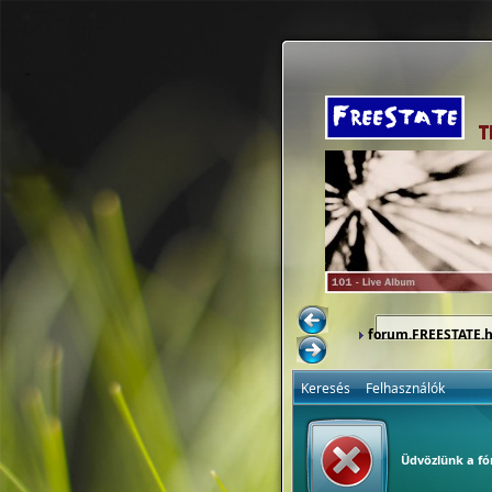
forum.FREESTATE.
Keresés
Felhasználók
Üdvözlünk a f