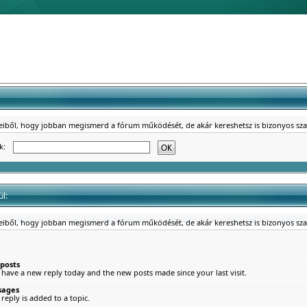
reiből, hogy jobban megismerd a fórum működését, de akár kereshetsz is bizonyos sz
ék:
l:
reiből, hogy jobban megismerd a fórum működését, de akár kereshetsz is bizonyos sz
 posts
 have a new reply today and the new posts made since your last visit.
sages
eply is added to a topic.