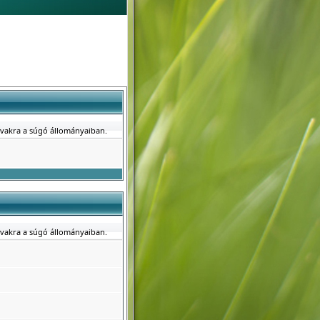
avakra a súgó állományaiban.
avakra a súgó állományaiban.