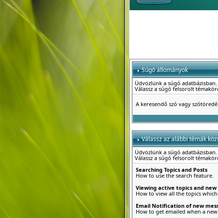
Súgó állományok
Üdvözlünk a súgó adatbázisban.
Válassz a súgó felsorolt témakö
A keresendő szó vagy szótöred
Válassz az alábbi témák közü
Üdvözlünk a súgó adatbázisban.
Válassz a súgó felsorolt témakö
Searching Topics and Posts
How to use the search feature.
Viewing active topics and new
How to view all the topics which
Email Notification of new mes
How to get emailed when a new r