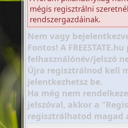
mégis regisztrálni szeretnél
rendszergazdáinak.
Nem vagy bejelentkezve!
Fontos! A FREESTATE.hu 
felhasználónév/jelszó ne
Újra regisztrálnod kell
jelentkezhetsz be.
Ha még nem rendelkezel 
jelszóval, akkor a "Regi
regisztrálhatod magad 