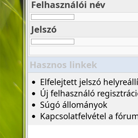
Felhasználói név
Jelszó
Hasznos linkek
Elfelejtett jelszó helyreáll
Új felhasználó regisztrác
Súgó állományok
Kapcsolatfelvétel a fóru