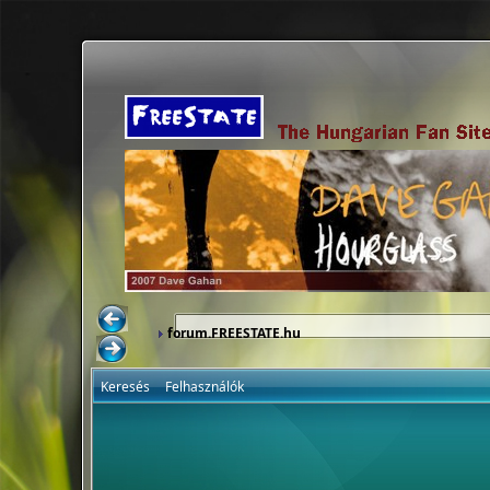
forum.FREESTATE.hu
Keresés
Felhasználók