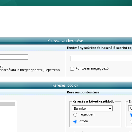
Kulcsszavak keresése
Eredmény szűrése felhasználó szerint (op
st
Pontosan megegyező
') használata is megengedett)
[
Fejlettebb
Keresési opciók
Keresés pontosítása
Keresés a következőkből:
E
régebben
azóta