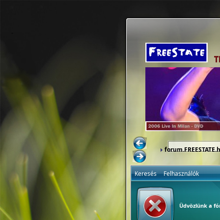
forum.FREESTATE.
Keresés
Felhasználók
Üdvözlünk a f