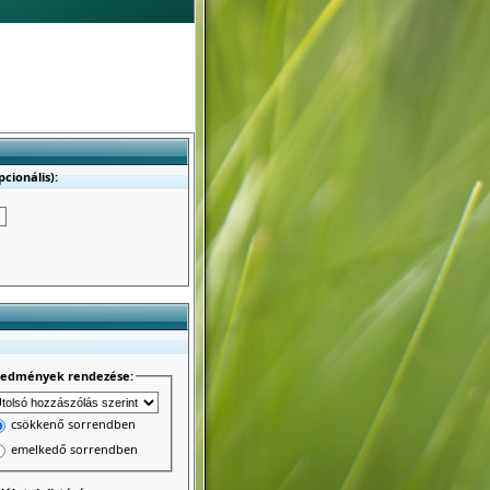
cionális):
redmények rendezése:
csökkenő sorrendben
emelkedő sorrendben