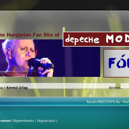
hu
> Kereső űrlap
forum.FREESTATE.hu - H
órumon!
(
Bejelentkezés
|
Regisztráció
)