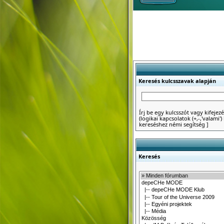
Keresés kulcsszavak alapján
Írj be egy kulcsszót vagy kifejezé
(logikai kapcsolatok (+,-,'valami
kereséshez némi segítség
]
Keresés