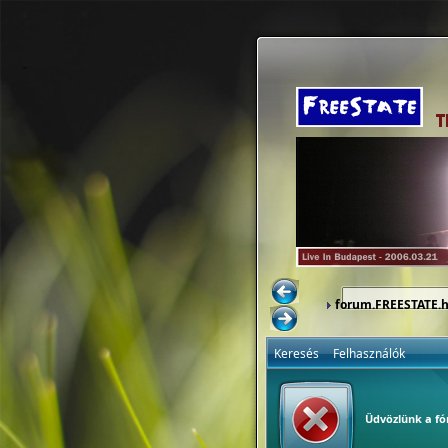
forum.FREESTATE.
Keresés
Felhasználók
Üdvözlünk a f