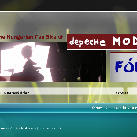
hu
> Kereső űrlap
forum.FREESTATE.hu - H
órumon!
(
Bejelentkezés
|
Regisztráció
)