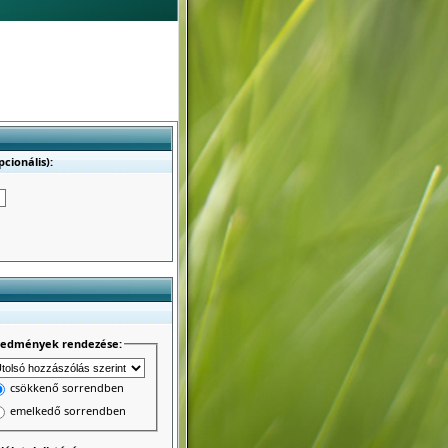
cionális):
redmények rendezése:
csökkenő sorrendben
emelkedő sorrendben