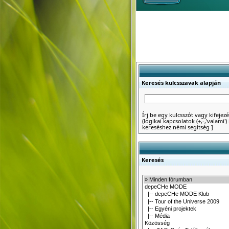
Keresés kulcsszavak alapján
Írj be egy kulcsszót vagy kifejezé
(logikai kapcsolatok (+,-,'valami
kereséshez némi segítség
]
Keresés