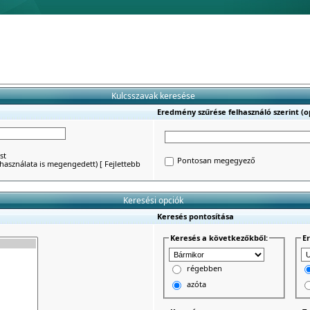
Kulcsszavak keresése
Eredmény szűrése felhasználó szerint (op
st
Pontosan megegyező
') használata is megengedett)
[
Fejlettebb
Keresési opciók
Keresés pontosítása
Keresés a következőkből:
E
régebben
azóta