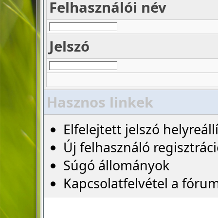
Felhasználói név
Jelszó
Hasznos linkek
Elfelejtett jelszó helyreáll
Új felhasználó regisztrác
Súgó állományok
Kapcsolatfelvétel a fóru