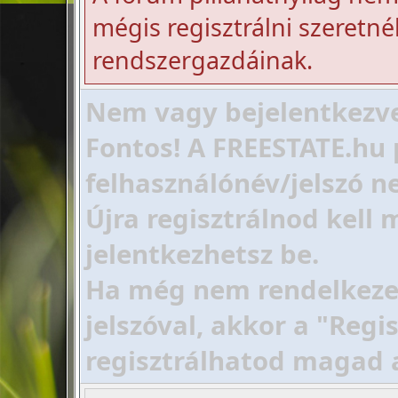
mégis regisztrálni szeretnél
rendszergazdáinak.
Nem vagy bejelentkezve!
Fontos! A FREESTATE.hu 
felhasználónév/jelszó ne
Újra regisztrálnod kell
jelentkezhetsz be.
Ha még nem rendelkezel 
jelszóval, akkor a "Regi
regisztrálhatod magad 