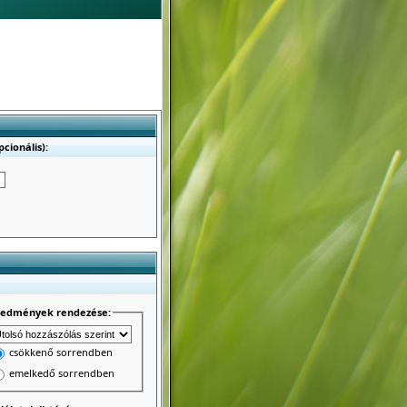
cionális):
redmények rendezése:
csökkenő sorrendben
emelkedő sorrendben