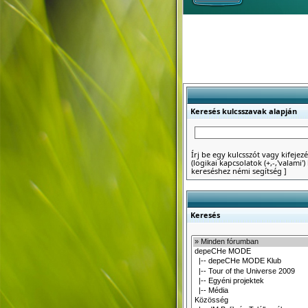
Keresés kulcsszavak alapján
Írj be egy kulcsszót vagy kifejezé
(logikai kapcsolatok (+,-,'valami
kereséshez némi segítség
]
Keresés