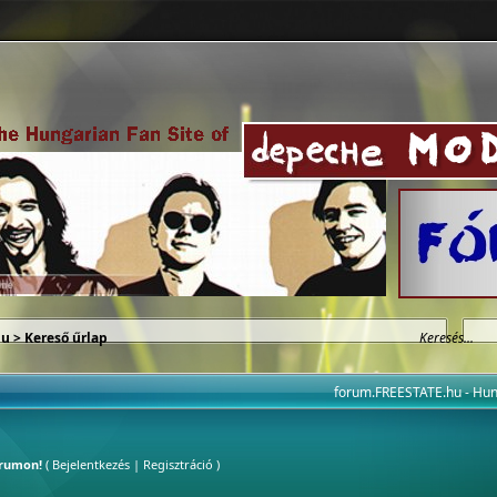
hu
> Kereső űrlap
forum.FREESTATE.hu - H
órumon!
(
Bejelentkezés
|
Regisztráció
)