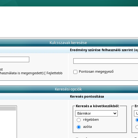
Kulcsszavak keresése
Eredmény szűrése felhasználó szerint (op
st
Pontosan megegyező
') használata is megengedett)
[
Fejlettebb
Keresési opciók
Keresés pontosítása
Keresés a következőkből:
E
régebben
azóta