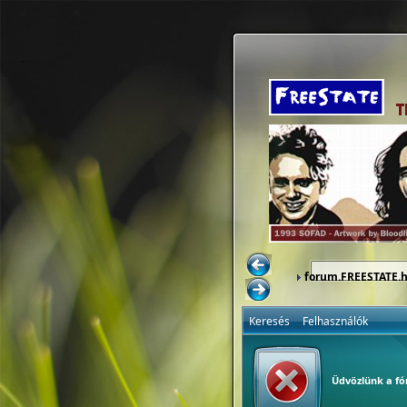
forum.FREESTATE.
Keresés
Felhasználók
Üdvözlünk a f