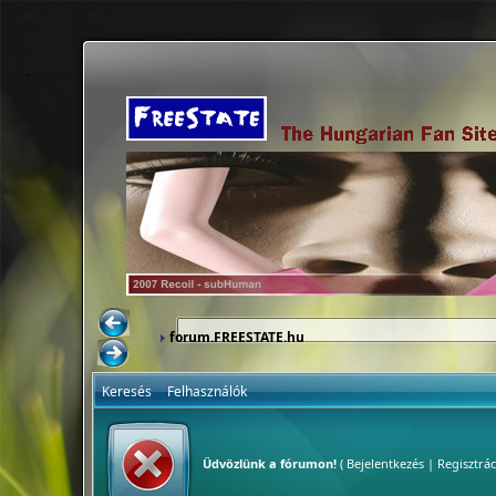
forum.FREESTATE.hu
Keresés
Felhasználók
Üdvözlünk a fórumon!
(
Bejelentkezés
|
Regisztrác