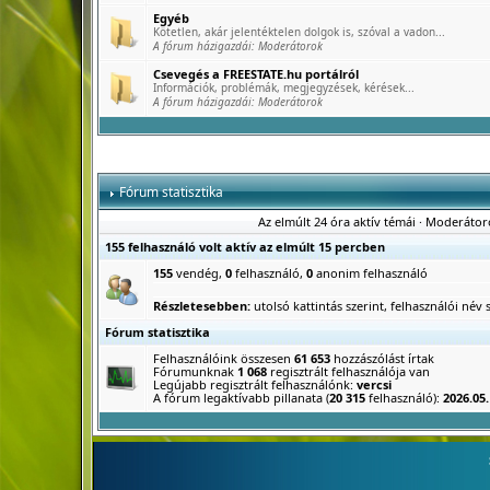
Egyéb
Kötetlen, akár jelentéktelen dolgok is, szóval a vadon...
A fórum házigazdái:
Moderátorok
Csevegés a FREESTATE.hu portálról
Információk, problémák, megjegyzések, kérések...
A fórum házigazdái:
Moderátorok
Fórum statisztika
Az elmúlt 24 óra aktív témái
·
Moderátor
155 felhasználó volt aktív az elmúlt 15 percben
155
vendég,
0
felhasználó,
0
anonim felhasználó
Részletesebben:
utolsó kattintás szerint
,
felhasználói név s
Fórum statisztika
Felhasználóink összesen
61 653
hozzászólást írtak
Fórumunknak
1 068
regisztrált felhasználója van
Legújabb regisztrált felhasználónk:
vercsi
A fórum legaktívabb pillanata (
20 315
felhasználó):
2026.05.