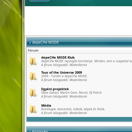
depeCHe MODE
Fórum
depeCHe MODE Klub
depeCHe MODE rajongók törzshelye. Minden, ami a csapattal k
A fórum házigazdái:
Moderátorok
Tour of the Universe 2009
2009 - Turnén a depeCHe MODE.
A fórum házigazdái:
Moderátorok
Egyéni projektek
Dave Gahan, Martin Gore, Recoil, DJ Fletch
A fórum házigazdái:
Moderátorok
Média
Bootlegek, koncertek, videók, képek és fotók.
A fórum házigazdái:
Moderátorok
Közösség