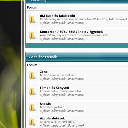
Fórum
dM Bulik és Találkozók
Rendezvény információk, beszámolók dM bulikról, találkozókról.
A fórum házigazdái:
Moderátorok
Koncertek / 80's / EBM / Indie / Egyebek
Akár dM rajongók számára is érdekes események.
A fórum házigazdái:
Moderátorok
Általános témák
Fórum
Zene
Milyen zenéket szeretsz?
A fórum házigazdái:
Moderátorok
Filmek és Könyvek
Könyvajánlók, filmbeszámolók...
A fórum házigazdái:
Moderátorok
Utazás
Merrefelé jártok?
A fórum házigazdái:
Moderátorok
Apróhirdetések
Adok-veszek, ismerkedés...
A fórum házigazdái:
Moderátorok