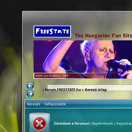
forum.FREESTATE.hu
> Kereső űrlap
Keresés
Felhasználók
Üdvözlünk a fórumon!
(
Bejelentkezés
|
Regisztrác