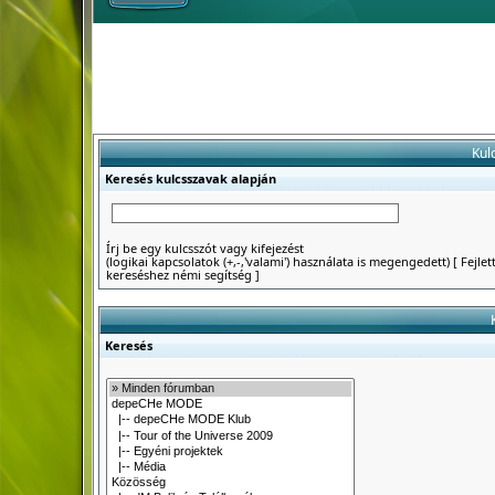
Kul
Keresés kulcsszavak alapján
Írj be egy kulcsszót vagy kifejezést
(logikai kapcsolatok (+,-,'valami') használata is megengedett)
[
Fejlet
kereséshez némi segítség
]
Keresés